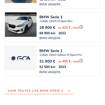
BMW ANGERS
BMW
Serie 1
118dA 150ch M Sport 8cv
28 900
€
i
415 €
ou
/ mois
69 900
km
2022
BMW ANGERS
BMW
Serie 1
118dA 150ch Edition M Sport Pro
31 900
€
i
455 €
ou
/ mois
52 500
km
2023
BMW ANGERS
VOIR TOUTES LES BMW SERIE 1