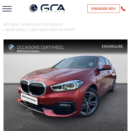
PRENDRE RDV
ACCUEIL
VÉHICULES D'OCCASION
BMW SÉRIE 1 118I 136CH EDITION SPORT