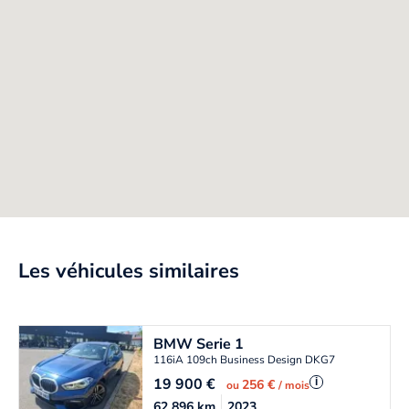
Les véhicules similaires
BMW
Serie 1
116iA 109ch Business Design DKG7
19 900
€
i
256 €
ou
/ mois
62 896
km
2023