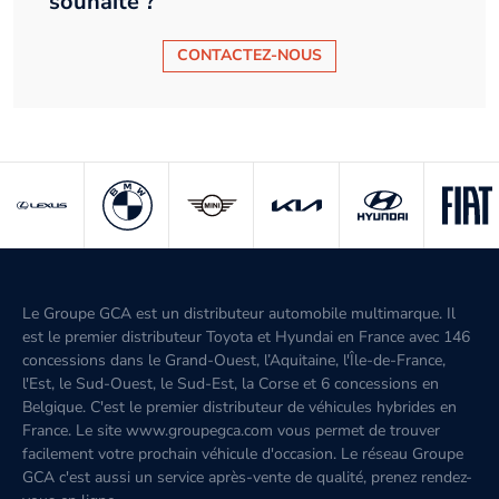
souhaité ?
CONTACTEZ-NOUS
Le Groupe GCA est un distributeur automobile multimarque. Il
est le premier distributeur Toyota et Hyundai en France avec 146
concessions dans le Grand-Ouest, l’Aquitaine, l'Île-de-France,
l'Est, le Sud-Ouest, le Sud-Est, la Corse et 6 concessions en
Belgique. C'est le premier distributeur de véhicules hybrides en
France. Le site www.groupegca.com vous permet de trouver
facilement votre prochain véhicule d'occasion. Le réseau Groupe
GCA c'est aussi un service après-vente de qualité, prenez rendez-