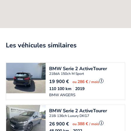
Les véhicules similaires
BMW
Serie 2 ActiveTourer
218dA 150ch M Sport
19 900
€
i
286 €
ou
/ mois
110 100
km
2019
BMW ANGERS
BMW
Serie 2 ActiveTourer
218i 136ch Luxury DKG7
26 900
€
i
388 €
ou
/ mois
48 000
km
2022