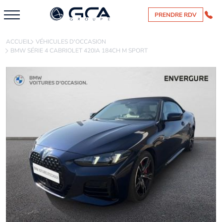
PRENDRE RDV
ACCUEIL
VÉHICULES D'OCCASION
BMW SÉRIE 4 CABRIOLET 420IA 184CH M SPORT