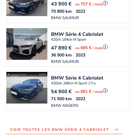
43 900
€
i
707 €
ou
/ mois
70 800
km
2022
BMW SAUMUR
BMW
Série 4 Cabriolet
420iA 184ch M Sport
47 890
€
i
685 €
ou
/ mois
36 900
km
2023
BMW SAUMUR
BMW
Série 4 Cabriolet
430dA 286ch M Sport 17cv
54 900
€
i
881 €
ou
/ mois
71 500
km
2022
BMW ANGERS
VOIR TOUTES LES BMW SÉRIE 4 CABRIOLET