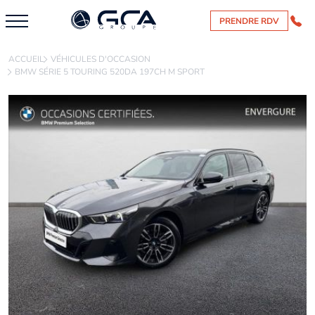
PRENDRE RDV
ACCUEIL
VÉHICULES D'OCCASION
BMW SÉRIE 5 TOURING 520DA 197CH M SPORT