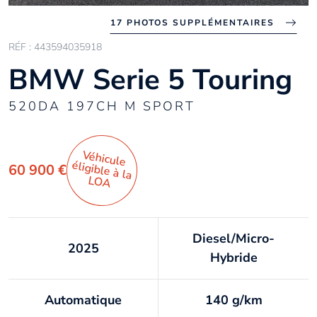
17 PHOTOS SUPPLÉMENTAIRES
RÉF : 443594035918
BMW Serie 5 Touring
520DA 197CH M SPORT
Véhicule
éligible à la
60 900 €
LO
A
Diesel/Micro-
2025
Hybride
Automatique
140 g/km