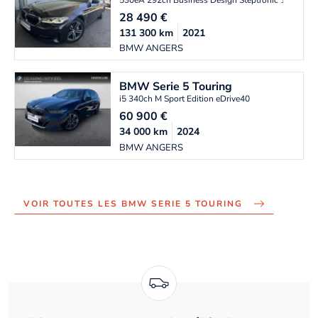
530eA 292ch Business Design Steptronic 10cv
28 490
€
131 300
km
2021
BMW ANGERS
BMW
Serie 5 Touring
i5 340ch M Sport Edition eDrive40
60 900
€
34 000
km
2024
BMW ANGERS
VOIR TOUTES LES BMW SERIE 5 TOURING