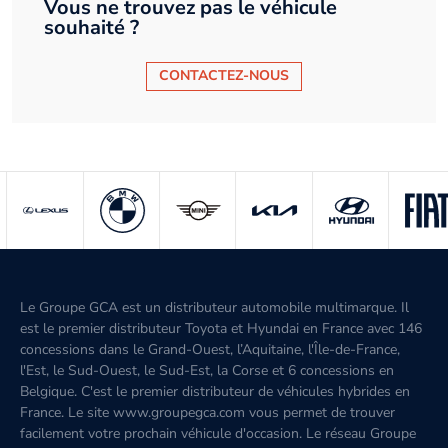
Vous ne trouvez pas le véhicule
souhaité ?
CONTACTEZ-NOUS
Le Groupe GCA est un distributeur automobile multimarque. Il
est le premier distributeur Toyota et Hyundai en France avec 146
concessions dans le Grand-Ouest, l’Aquitaine, l'Île-de-France,
l'Est, le Sud-Ouest, le Sud-Est, la Corse et 6 concessions en
Belgique. C'est le premier distributeur de véhicules hybrides en
France. Le site www.groupegca.com vous permet de trouver
facilement votre prochain véhicule d'occasion. Le réseau Groupe