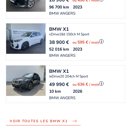
28 900
€
496 €
ou
/ mois
96 700
km
2023
BMW ANGERS
BMW
X1
sDrive18d 150ch M Sport
38 900
€
i
595 €
ou
/ mois
52 016
km
2023
BMW ANGERS
BMW
X1
ieDrive20 204ch M Sport
49 990
€
i
636 €
ou
/ mois
10
km
2026
BMW ANGERS
VOIR TOUTES LES BMW X1