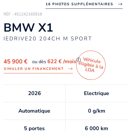
16 PHOTOS SUPPLÉMENTAIRES
RÉF : 451242165918
BMW X1
IEDRIVE20 204CH M SPORT
Véhicule
éligible à la
i
45 900 €
622 €
/mois
ou dès
LO
A
SIMULER UN FINANCEMENT
2026
Electrique
Automatique
0 g/km
5 portes
6 000 km