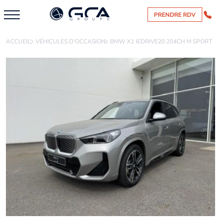
PRENDRE RDV
ACCUEIL
VÉHICULES D'OCCASION
BMW X1 IEDRIVE20 204CH M SPORT