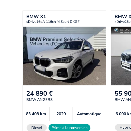
BMW
X1
BMW
sDrive16dA 116ch M Sport DKG7
xDrive25e
24 890
€
55 9
BMW ANGERS
BMW AN
83 408
km
2020
Automatique
6 000
k
Hybrid
Diesel
Prime à la conversion