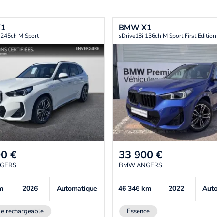
X1
BMW
X1
 245ch M Sport
sDrive18i 136ch M Sport First Edition
00
€
33 900
€
GERS
BMW ANGERS
m
2026
Automatique
46 346
km
2022
Aut
e rechargeable
Essence