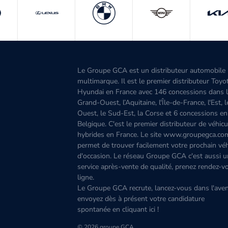
Le Groupe GCA est un distributeur automobile
multimarque. Il est le premier distributeur Toyo
Hyundai en France avec 146 concessions dans 
Grand-Ouest, l’Aquitaine, l'Île-de-France, l'Est, 
Ouest, le Sud-Est, la Corse et 6 concessions en
Belgique. C'est le premier distributeur de véhicu
hybrides en France. Le site www.groupegca.co
permet de trouver facilement votre prochain véh
d'occasion. Le réseau Groupe GCA c'est aussi u
service après-vente de qualité, prenez rendez-v
ligne.
Le Groupe GCA recrute, lancez-vous dans l'aven
envoyez dès à présent votre candidature
spontanée
en cliquant ici
!
© 2026 groupe GCA