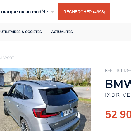
ne marque ou un modèle
RECHERCHER (4998)
UTILITAIRES & SOCIÉTÉS
ACTUALITÉS
M SPORT
RÉF : 451479
BMW
IXDRIV
52 9