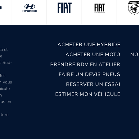
ACHETER UNE HYBRIDE
ta et
ACHETER UNE MOTO
NO
le
le Sud-
PRENDRE RDV EN ATELIER
FAIRE UN DEVIS PNEUS
les
m vous
RÉSERVER UN ESSAI
icule
ESTIMER MON VÉHICULE
n
ous en
ture,