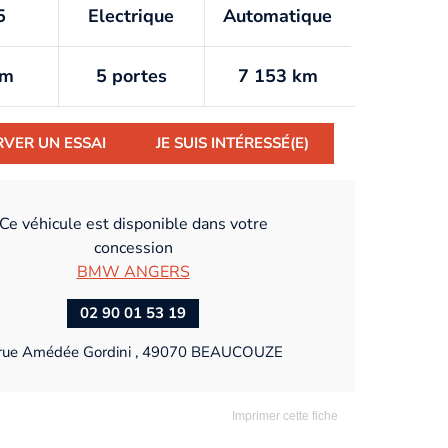
5
Electrique
Automatique
km
5 portes
7 153 km
RVER UN ESSAI
JE SUIS INTÉRESSÉ(E)
Ce véhicule est disponible dans votre
concession
BMW ANGERS
02 90 01 53 19
rue Amédée Gordini , 49070 BEAUCOUZE
Imprimer cette fiche