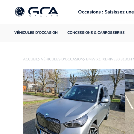
Occasions : Saisissez u
VÉHICULES D'OCCASION
CONCESSIONS & CARROSSERIES
ACCUEIL
VÉHICULES D'OCCASION
BMW X1 IXDRIVE30 313CH 