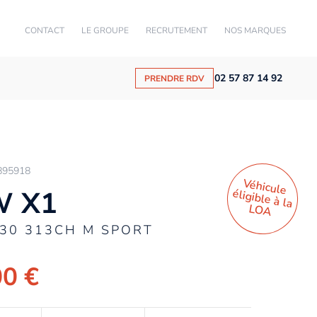
CONTACT
LE GROUPE
RECRUTEMENT
NOS MARQUES
02 57 87 14 92
PRENDRE RDV
895918
Véhicule
éligible à la
 X1
LO
A
E30 313CH M SPORT
00 €