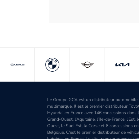
Le Groupe GCA est un distributeur automobile
multimarque. Il est le premier distributeur Toyo
Hyundai en France avec 146 concessions dans 
Grand-Ouest, l’Aquitaine, l'Île-de-France, l'Est, 
Ouest, le Sud-Est, la Corse et 6 concessions en
Belgique. C'est le premier distributeur de véhicu
hybrides en France. Le site www.groupegca.co