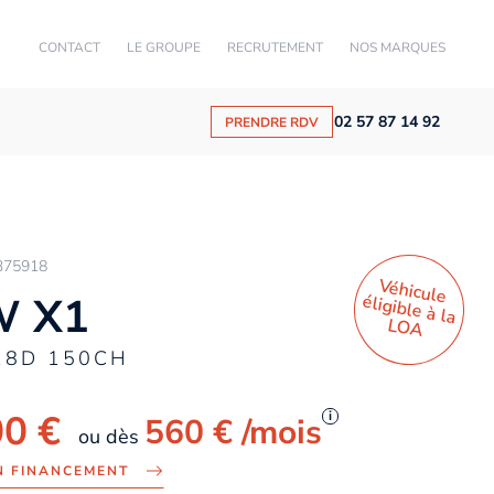
CONTACT
LE GROUPE
RECRUTEMENT
NOS MARQUES
02 57 87 14 92
PRENDRE RDV
375918
Véhicule
éligible à la
 X1
LO
A
18D 150CH
00 €
i
560 €
/mois
ou dès
N FINANCEMENT