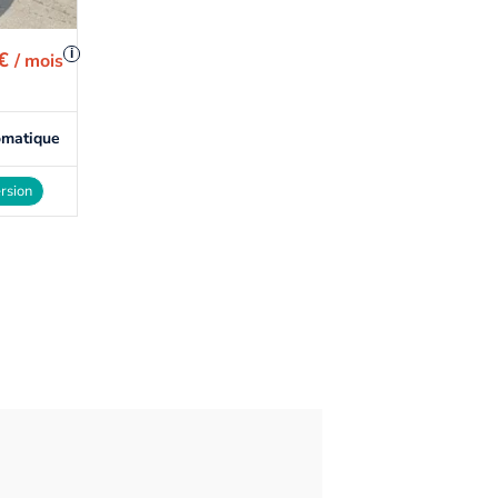
i
 €
/ mois
omatique
rsion