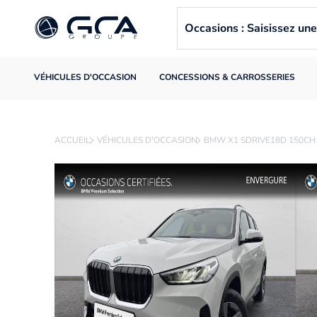
Occasions : Saisissez u
VÉHICULES D'OCCASION
CONCESSIONS & CARROSSERIES
ACCUEIL
VÉHICULES D'OCCASION
BMW X1 SDRIVE18D 150CH