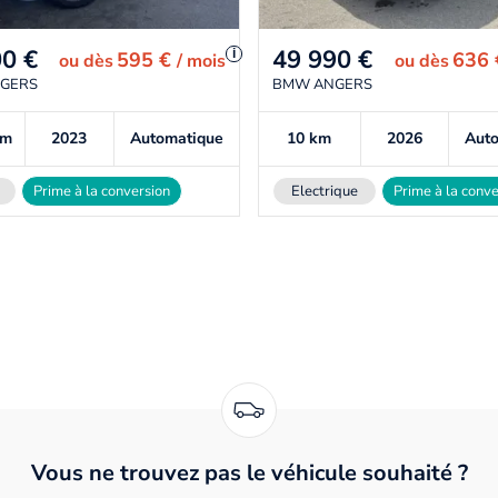
00
€
49 990
€
i
595 €
636
ou
dès
/ mois
ou
dès
GERS
BMW ANGERS
km
2023
Automatique
10
km
2026
Aut
Prime à la conversion
Electrique
Prime à la conve
Vous ne trouvez pas le véhicule souhaité ?