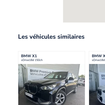
Les véhicules similaires
BMW
X1
BMW
sDrive18d 150ch
sDrive18d