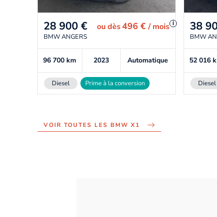
28 900
€
38 9
i
496 €
ou
dès
/ mois
BMW ANGERS
BMW AN
96 700
km
2023
Automatique
52 016
Diesel
Prime à la conversion
Diesel
VOIR TOUTES LES BMW X1