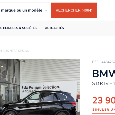
ne marque ou un modèle
RECHERCHER (4984)
UTILITAIRES & SOCIÉTÉS
ACTUALITÉS
H BUSINESS DESIGN
RÉF : 448426
BMW
SDRIVE
23 9
SIMULER U