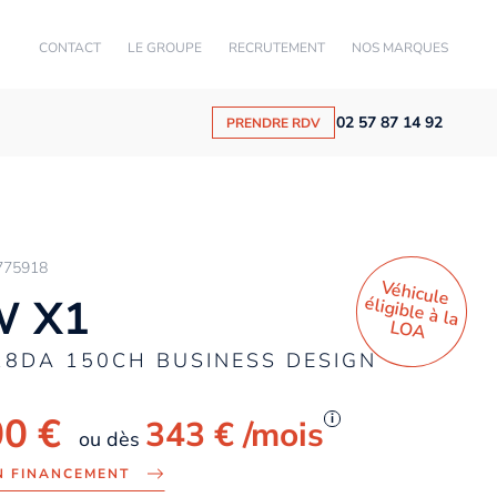
CONTACT
LE GROUPE
RECRUTEMENT
NOS MARQUES
02 57 87 14 92
PRENDRE RDV
775918
Véhicule
éligible à la
 X1
LO
A
18DA 150CH BUSINESS DESIGN
00 €
i
343 €
/mois
ou dès
N FINANCEMENT