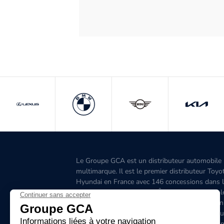
Le Groupe GCA est un distributeur automobile
multimarque. Il est le premier distributeur Toyo
Hyundai en France avec 146 concessions dans 
Grand-Ouest, l’Aquitaine, l'Île-de-France, l'Est, 
Ouest, le Sud-Est, la Corse et 6 concessions en
Belgique. C'est le premier distributeur de véhicu
hybrides en France. Le site www.groupegca.co