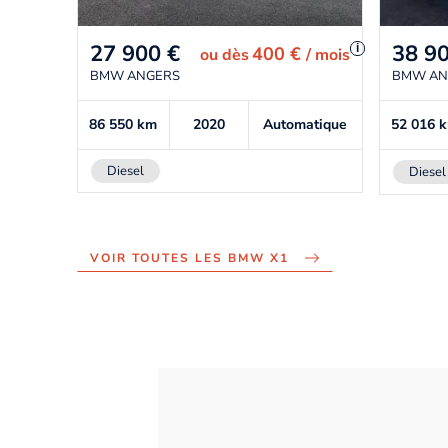
27 900
€
38 9
i
400 €
ou
dès
/ mois
BMW ANGERS
BMW AN
86 550
km
2020
Automatique
52 016
Diesel
Diesel
VOIR TOUTES LES BMW X1