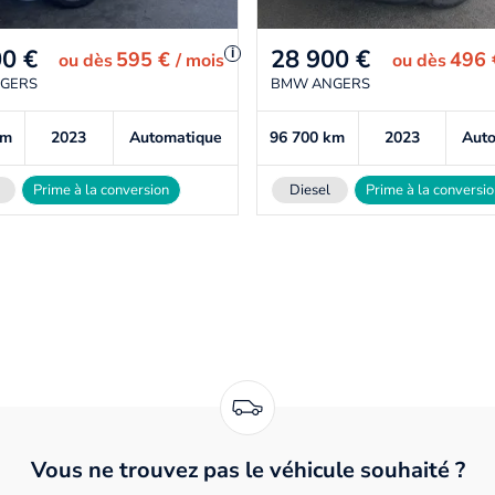
00
€
28 900
€
i
595 €
496
ou
dès
/ mois
ou
dès
GERS
BMW ANGERS
km
2023
Automatique
96 700
km
2023
Aut
Prime à la conversion
Diesel
Prime à la conversi
Vous ne trouvez pas le véhicule souhaité ?