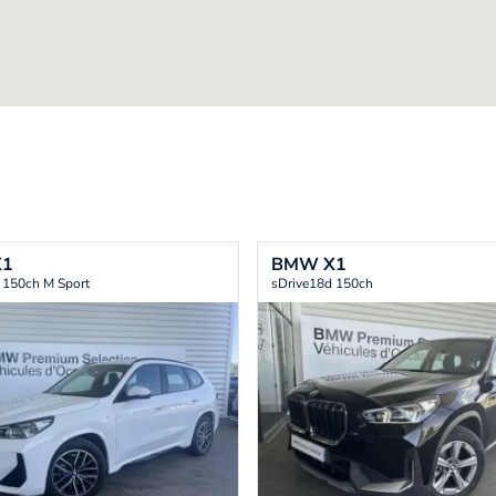
X1
BMW
X1
 150ch M Sport
sDrive18d 150ch