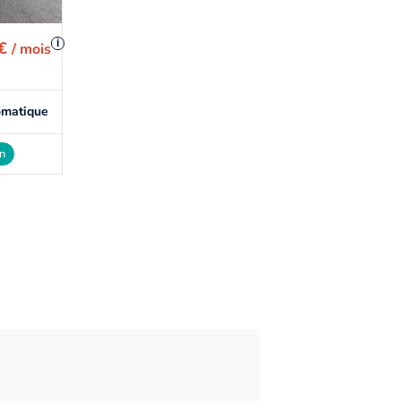
i
 €
/ mois
omatique
on