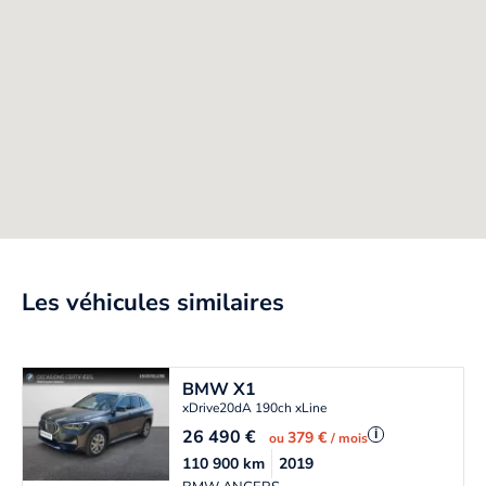
Les véhicules similaires
BMW
X1
xDrive20dA 190ch xLine
26 490
€
i
379 €
ou
/ mois
110 900
km
2019