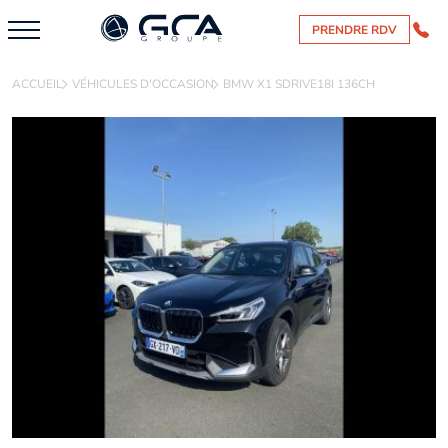
PRENDRE RDV
ACCUEIL
VÉHICULES D'OCCASION
BMW X1 SDRIVE18I 136CH