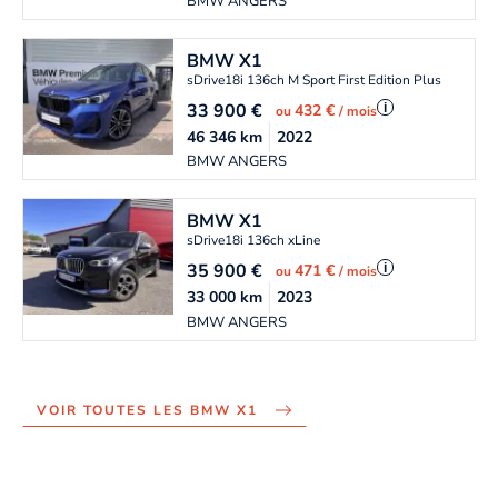
BMW ANGERS
BMW
X1
sDrive18i 136ch M Sport First Edition Plus
33 900
€
i
432 €
ou
/ mois
46 346
km
2022
BMW ANGERS
BMW
X1
sDrive18i 136ch xLine
35 900
€
i
471 €
ou
/ mois
33 000
km
2023
BMW ANGERS
VOIR TOUTES LES BMW X1