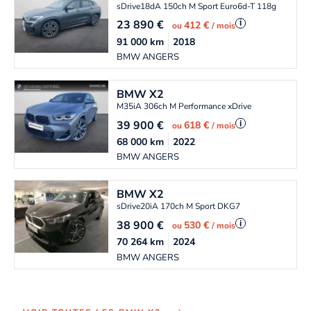
sDrive18dA 150ch M Sport Euro6d-T 118g
23 890
€
i
412 €
ou
/ mois
91 000
km
2018
BMW ANGERS
BMW
X2
M35iA 306ch M Performance xDrive
39 900
€
i
618 €
ou
/ mois
68 000
km
2022
BMW ANGERS
BMW
X2
sDrive20iA 170ch M Sport DKG7
38 900
€
i
530 €
ou
/ mois
70 264
km
2024
BMW ANGERS