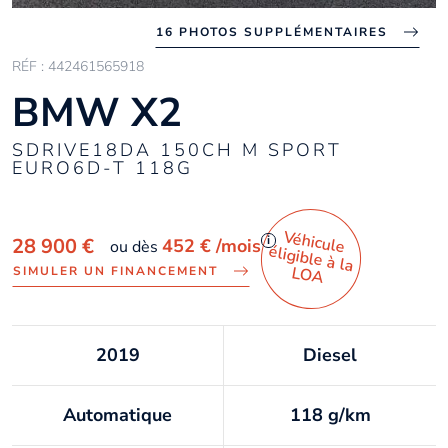
16 PHOTOS SUPPLÉMENTAIRES
RÉF : 442461565918
BMW X2
SDRIVE18DA 150CH M SPORT
EURO6D-T 118G
Véhicule
éligible à la
i
28 900 €
452 €
/mois
ou dès
LO
A
SIMULER UN FINANCEMENT
2019
Diesel
Automatique
118 g/km