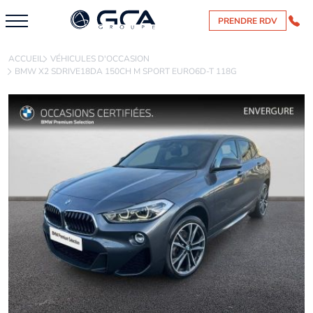
PRENDRE RDV
ACCUEIL
VÉHICULES D'OCCASION
BMW X2 SDRIVE18DA 150CH M SPORT EURO6D-T 118G