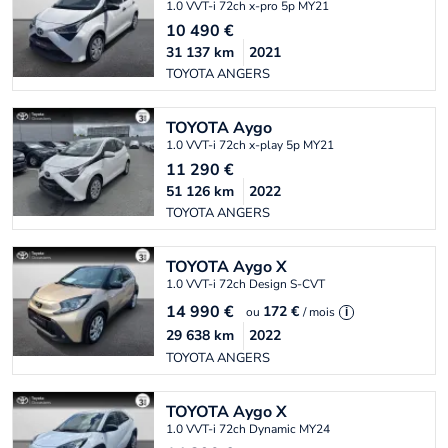
1.0 VVT-i 72ch x-pro 5p MY21
10 490
€
31 137
km
2021
TOYOTA ANGERS
TOYOTA
Aygo
1.0 VVT-i 72ch x-play 5p MY21
11 290
€
51 126
km
2022
TOYOTA ANGERS
TOYOTA
Aygo X
1.0 VVT-i 72ch Design S-CVT
14 990
€
172 €
ou
/ mois
i
29 638
km
2022
TOYOTA ANGERS
TOYOTA
Aygo X
1.0 VVT-i 72ch Dynamic MY24