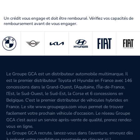
Un crédit vous engage et doit être remboursé. Vérifiez vos capacités de
remboursement avant de vous engager.
Le Groupe GCA est un distributeur automobile multimarque. Il
est le premier distributeur Toyota et Hyundai en France avec 146
concessions dans le Grand-Ouest, l’Aquitaine, l'Île-de-France,
l'Est, le Sud-Ouest, le Sud-Est, la Corse et 6 concessions en
Belgique. C'est le premier distributeur de véhicules hybrides en
France. Le site www.groupegca.com vous permet de trouver
facilement votre prochain véhicule d'occasion. Le réseau Groupe
GCA c'est aussi un service après-vente de qualité, prenez rendez-
vous en ligne.
Le Groupe GCA recrute, lancez-vous dans l'aventure, envoyez dès
à présent votre candidature spontanée
en cliquant ici
!