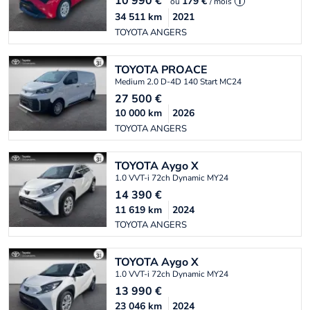
10 990
€
179 €
ou
/ mois
i
34 511
km
2021
TOYOTA ANGERS
TOYOTA
PROACE
Medium 2.0 D-4D 140 Start MC24
27 500
€
10 000
km
2026
TOYOTA ANGERS
TOYOTA
Aygo X
1.0 VVT-i 72ch Dynamic MY24
14 390
€
11 619
km
2024
TOYOTA ANGERS
TOYOTA
Aygo X
1.0 VVT-i 72ch Dynamic MY24
13 990
€
23 046
km
2024