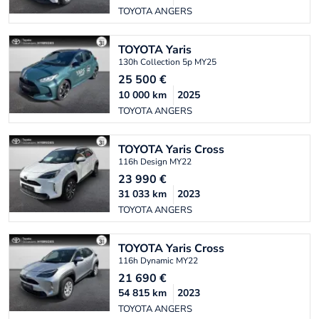
TOYOTA ANGERS
TOYOTA
Yaris
130h Collection 5p MY25
25 500
€
10 000
km
2025
TOYOTA ANGERS
TOYOTA
Yaris Cross
116h Design MY22
23 990
€
31 033
km
2023
TOYOTA ANGERS
TOYOTA
Yaris Cross
116h Dynamic MY22
21 690
€
54 815
km
2023
TOYOTA ANGERS