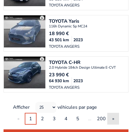
TOYOTA ANGERS
TOYOTA
Yaris
116h Dynamic 5p MC24
18 990
€
43 501
km
2023
TOYOTA ANGERS
TOYOTA
C-HR
2.0 Hybride 184ch Design Ultimate E-CVT
23 990
€
64 930
km
2023
TOYOTA ANGERS
Afficher
véhicules par page
«
1
2
3
4
5
…
200
»