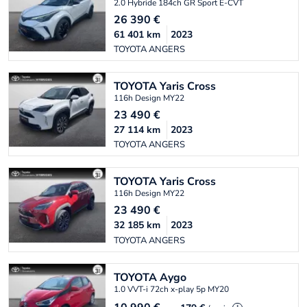
2.0 Hybride 184ch GR Sport E-CVT
26 390
€
61 401
km
2023
TOYOTA ANGERS
TOYOTA
Yaris Cross
116h Design MY22
23 490
€
27 114
km
2023
TOYOTA ANGERS
TOYOTA
Yaris Cross
116h Design MY22
23 490
€
32 185
km
2023
TOYOTA ANGERS
TOYOTA
Aygo
1.0 VVT-i 72ch x-play 5p MY20