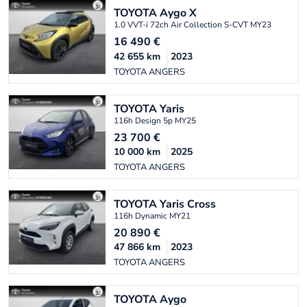
TOYOTA
Aygo X
1.0 VVT-i 72ch Air Collection S-CVT MY23
16 490
€
42 655
km
2023
TOYOTA ANGERS
TOYOTA
Yaris
116h Design 5p MY25
23 700
€
10 000
km
2025
TOYOTA ANGERS
TOYOTA
Yaris Cross
116h Dynamic MY21
20 890
€
47 866
km
2023
TOYOTA ANGERS
TOYOTA
Aygo