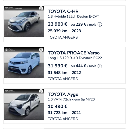
TOYOTA
C-HR
1.8 Hybride 122ch Design E-CVT
23 980
€
229 €
ou
/ mois
i
25 039
km
2023
TOYOTA ANGERS
TOYOTA
PROACE Verso
Long 1.5 120 D-4D Dynamic RC22
31 990
€
444 €
ou
/ mois
i
31 548
km
2022
TOYOTA ANGERS
TOYOTA
Aygo
1.0 VVT-i 72ch x-pro 5p MY20
10 490
€
31 723
km
2021
TOYOTA ANGERS