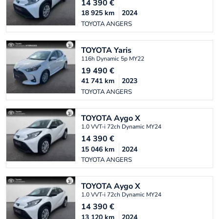
14 390
€
18 925
km
2024
TOYOTA ANGERS
TOYOTA
Yaris
116h Dynamic 5p MY22
19 490
€
41 741
km
2023
TOYOTA ANGERS
TOYOTA
Aygo X
1.0 VVT-i 72ch Dynamic MY24
14 390
€
15 046
km
2024
TOYOTA ANGERS
TOYOTA
Aygo X
1.0 VVT-i 72ch Dynamic MY24
14 390
€
13 120
km
2024