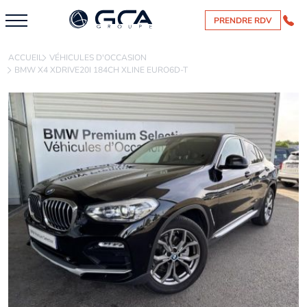
PRENDRE RDV
ACCUEIL
VÉHICULES D'OCCASION
BMW X4 XDRIVE20I 184CH XLINE EURO6D-T