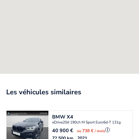
Les véhicules similaires
BMW
X4
xDrive20d 190ch M Sport Euro6d-T 131g
40 900
€
i
738 €
ou
/ mois
72 500
km
2021