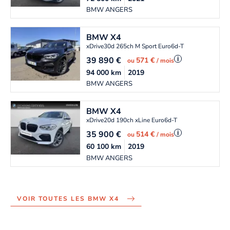
BMW ANGERS
BMW
X4
xDrive30d 265ch M Sport Euro6d-T
39 890
€
i
571 €
ou
/ mois
94 000
km
2019
BMW ANGERS
BMW
X4
xDrive20d 190ch xLine Euro6d-T
35 900
€
i
514 €
ou
/ mois
60 100
km
2019
BMW ANGERS
VOIR TOUTES LES BMW X4