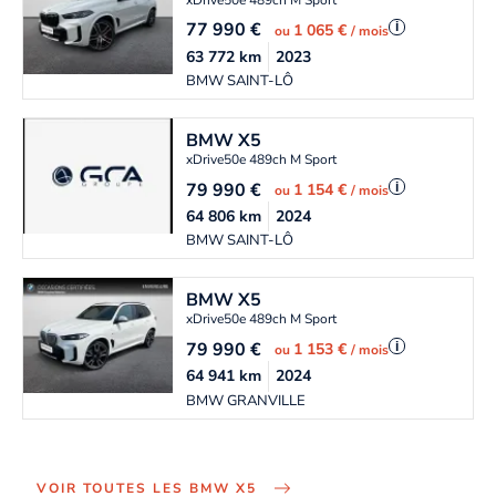
77 990
€
i
1 065 €
ou
/ mois
63 772
km
2023
BMW SAINT-LÔ
BMW
X5
xDrive50e 489ch M Sport
79 990
€
i
1 154 €
ou
/ mois
64 806
km
2024
BMW SAINT-LÔ
BMW
X5
xDrive50e 489ch M Sport
79 990
€
i
1 153 €
ou
/ mois
64 941
km
2024
BMW GRANVILLE
VOIR TOUTES LES BMW X5