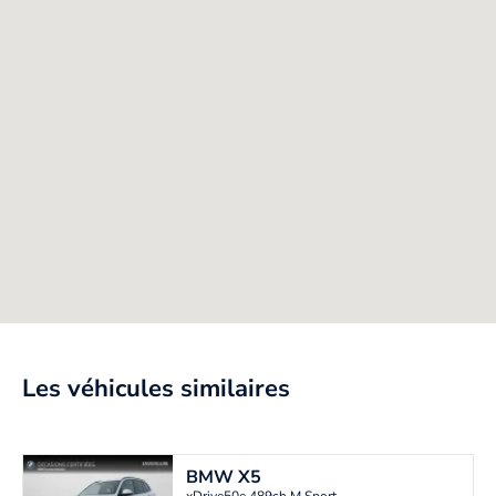
Les véhicules similaires
BMW
X5
xDrive50e 489ch M Sport