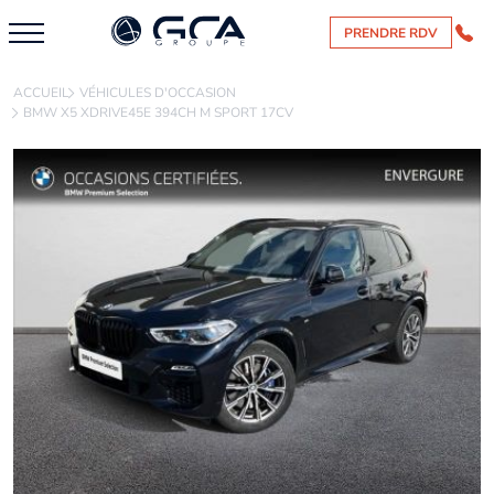
PRENDRE RDV
ACCUEIL
VÉHICULES D'OCCASION
BMW X5 XDRIVE45E 394CH M SPORT 17CV