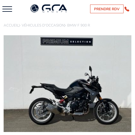
PRENDRE RDV
ACCUEIL
VÉHICULES D'OCCASION
BMW F 900 R