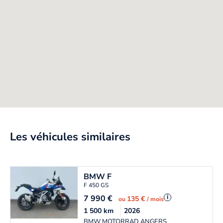
Les véhicules similaires
BMW
F
F 450 GS
7 990
€
i
135 €
ou
/ mois
1 500
km
2026
BMW MOTORRAD ANGERS