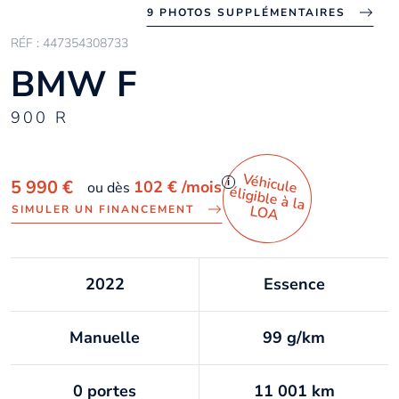
9 PHOTOS SUPPLÉMENTAIRES
RÉF : 447354308733
BMW F
900 R
Véhicule
éligible à la
i
5 990 €
102 €
/mois
ou dès
LO
A
SIMULER UN FINANCEMENT
2022
Essence
Manuelle
99 g/km
0 portes
11 001 km