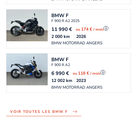
BMW
F
F 900 R A2 2025
11 990
€
i
174 €
ou
/ mois
2 000
km
2026
BMW MOTORRAD ANGERS
BMW
F
F 900 R A2
6 990
€
i
118 €
ou
/ mois
12 002
km
2023
BMW MOTORRAD ANGERS
VOIR TOUTES LES BMW F