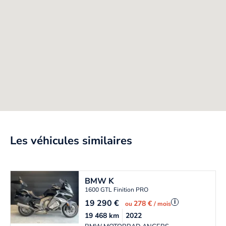
Les véhicules similaires
BMW
K
1600 GTL Finition PRO
19 290
€
i
278 €
ou
/ mois
19 468
km
2022