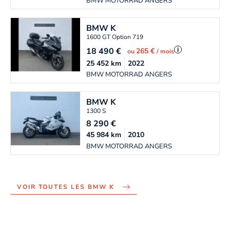
BMW MOTORRAD ANGERS
BMW
K
1600 GT Option 719
18 490
€
i
265 €
ou
/ mois
25 452
km
2022
BMW MOTORRAD ANGERS
BMW
K
1300 S
8 290
€
45 984
km
2010
BMW MOTORRAD ANGERS
VOIR TOUTES LES BMW K