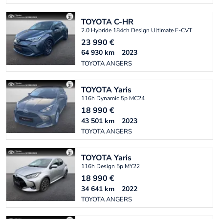
TOYOTA
C-HR
2.0 Hybride 184ch Design Ultimate E-CVT
23 990
€
64 930
km
2023
TOYOTA ANGERS
TOYOTA
Yaris
116h Dynamic 5p MC24
18 990
€
43 501
km
2023
TOYOTA ANGERS
TOYOTA
Yaris
116h Design 5p MY22
18 990
€
34 641
km
2022
TOYOTA ANGERS