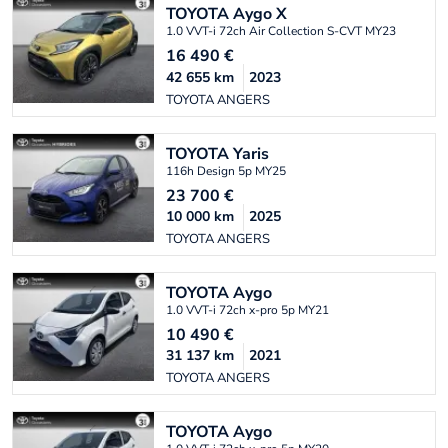
TOYOTA
Aygo X
1.0 VVT-i 72ch Air Collection S-CVT MY23
16 490
€
42 655
km
2023
TOYOTA ANGERS
TOYOTA
Yaris
116h Design 5p MY25
23 700
€
10 000
km
2025
TOYOTA ANGERS
TOYOTA
Aygo
1.0 VVT-i 72ch x-pro 5p MY21
10 490
€
31 137
km
2021
TOYOTA ANGERS
TOYOTA
Aygo