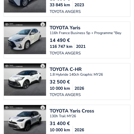
33 845
km
2023
TOYOTA ANGERS
TOYOTA
Yaris
116h France Business 5p + Programme "Beyond Ze
14 490
€
116 747
km
2021
TOYOTA ANGERS
TOYOTA
C-HR
1.8 Hybride 140ch Graphic MY26
32 500
€
10 000
km
2026
TOYOTA ANGERS
TOYOTA
Yaris Cross
130h Trail MY26
31 400
€
10 000
km
2026