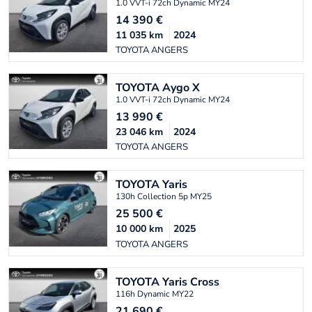
1.0 VVT-i 72ch Dynamic MY24
14 390
€
11 035
km
2024
TOYOTA ANGERS
TOYOTA
Aygo X
1.0 VVT-i 72ch Dynamic MY24
13 990
€
23 046
km
2024
TOYOTA ANGERS
TOYOTA
Yaris
130h Collection 5p MY25
25 500
€
10 000
km
2025
TOYOTA ANGERS
TOYOTA
Yaris Cross
116h Dynamic MY22
21 690
€