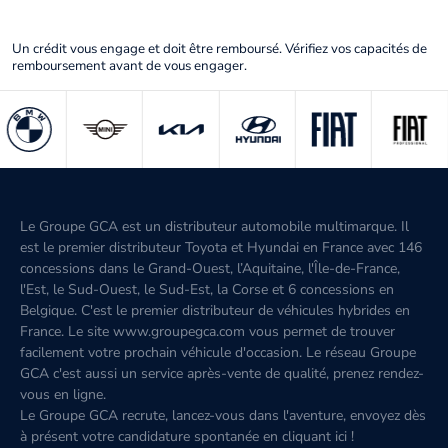
Un crédit vous engage et doit être remboursé. Vérifiez vos capacités de
remboursement avant de vous engager.
Le Groupe GCA est un distributeur automobile multimarque. Il
est le premier distributeur Toyota et Hyundai en France avec 146
concessions dans le Grand-Ouest, l’Aquitaine, l'Île-de-France,
l'Est, le Sud-Ouest, le Sud-Est, la Corse et 6 concessions en
Belgique. C'est le premier distributeur de véhicules hybrides en
France. Le site www.groupegca.com vous permet de trouver
facilement votre prochain véhicule d'occasion. Le réseau Groupe
GCA c'est aussi un service après-vente de qualité, prenez rendez-
vous en ligne.
Le Groupe GCA recrute, lancez-vous dans l'aventure, envoyez dès
à présent votre candidature spontanée
en cliquant ici
!