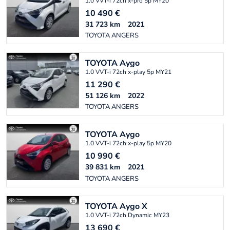
1.0 VVT-i 72ch x-pro 5p MY20
10 490
€
31 723
km
2021
TOYOTA ANGERS
TOYOTA
Aygo
1.0 VVT-i 72ch x-play 5p MY21
11 290
€
51 126
km
2022
TOYOTA ANGERS
TOYOTA
Aygo
1.0 VVT-i 72ch x-play 5p MY20
10 990
€
39 831
km
2021
TOYOTA ANGERS
TOYOTA
Aygo X
1.0 VVT-i 72ch Dynamic MY23
13 690
€