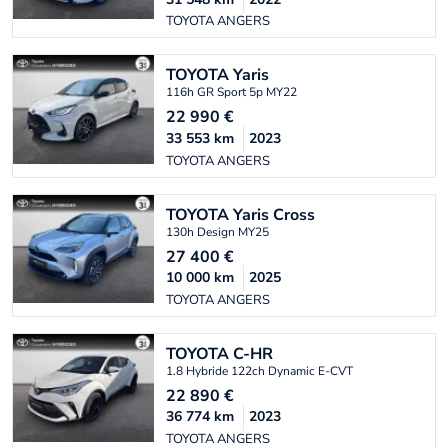
TOYOTA ANGERS
TOYOTA
Yaris
116h GR Sport 5p MY22
22 990
€
33 553
km
2023
TOYOTA ANGERS
TOYOTA
Yaris Cross
130h Design MY25
27 400
€
10 000
km
2025
TOYOTA ANGERS
TOYOTA
C-HR
1.8 Hybride 122ch Dynamic E-CVT
22 890
€
36 774
km
2023
TOYOTA ANGERS