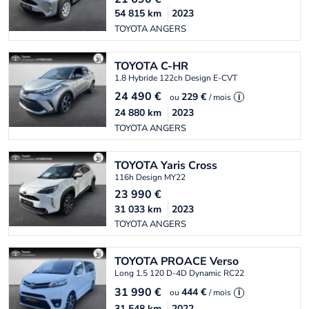
54 815
km
2023
TOYOTA ANGERS
TOYOTA
C-HR
1.8 Hybride 122ch Design E-CVT
24 490
€
229 €
ou
/ mois
i
24 880
km
2023
TOYOTA ANGERS
TOYOTA
Yaris Cross
116h Design MY22
23 990
€
31 033
km
2023
TOYOTA ANGERS
TOYOTA
PROACE Verso
Long 1.5 120 D-4D Dynamic RC22
31 990
€
444 €
ou
/ mois
i
31 548
km
2022