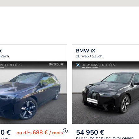
X
BMW
iX
326ch
xDrive50 523ch
54 950
€
70
€
i
688 €
ou
dès
/ mois
BMW LES SABLES-D'OLONNE