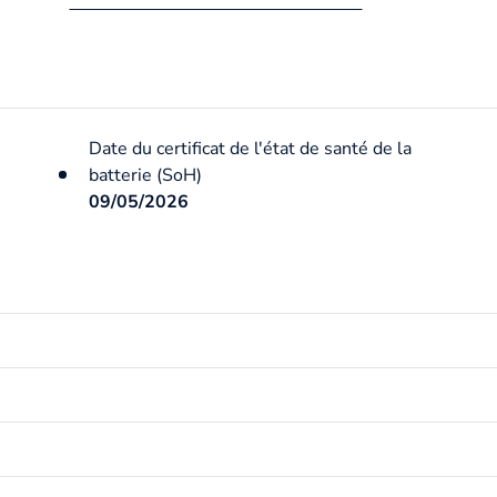
Date du certificat de l'état de santé de la
batterie (SoH)
09/05/2026
Date de mise en circulation
10/11/2021
Carburant / Énergie
Electrique