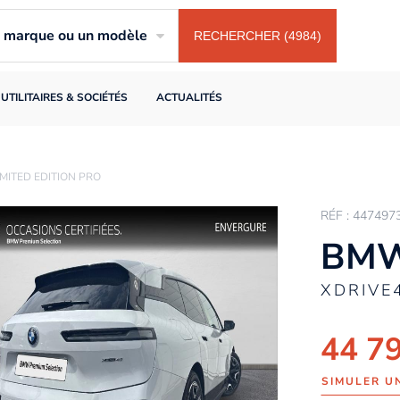
ne marque ou un modèle
RECHERCHER (4984)
UTILITAIRES & SOCIÉTÉS
ACTUALITÉS
MITED EDITION PRO
RÉF : 447497
BMW
XDRIVE
44 7
SIMULER U