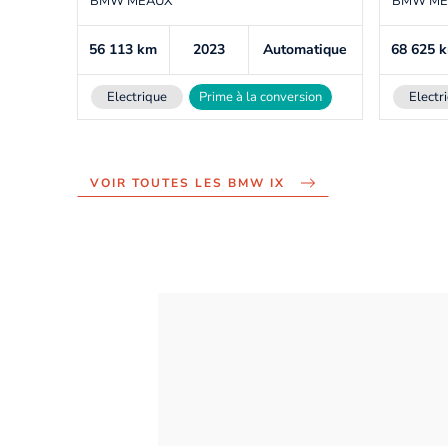
BMW MEAUX
BMW ME
56 113
km
2023
Automatique
68 625
Electrique
Prime à la conversion
Electr
VOIR TOUTES LES BMW IX