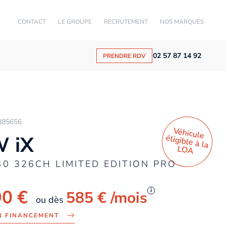
CONTACT
LE GROUPE
RECRUTEMENT
NOS MARQUES
02 57 87 14 92
PRENDRE RDV
385656
Véhicule
éligible à la
 iX
LO
A
40 326CH LIMITED EDITION PRO
90 €
i
585 €
/mois
ou dès
N FINANCEMENT