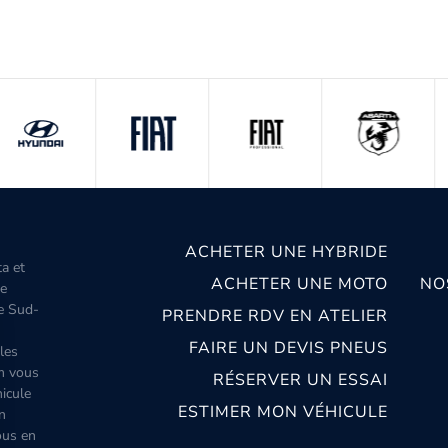
ACHETER UNE HYBRIDE
ta et
ACHETER UNE MOTO
NO
le
le Sud-
PRENDRE RDV EN ATELIER
FAIRE UN DEVIS PNEUS
les
m vous
RÉSERVER UN ESSAI
icule
ESTIMER MON VÉHICULE
n
ous en