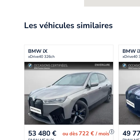
Les véhicules similaires
BMW
iX
BMW
i
xDrive40 326ch
xDrive40 
53 480
€
49 7
i
722 €
ou
dès
/ mois