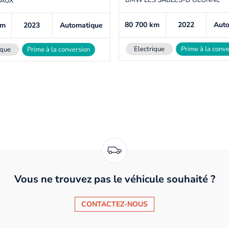
AUX
80 700
km
2022
Aut
km
2023
Automatique
Electrique
Prime à la conve
ique
Prime à la conversion
Vous ne trouvez pas le véhicule souhaité ?
CONTACTEZ-NOUS