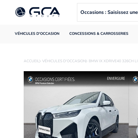
Occasions : Saisissez u
VÉHICULES D'OCCASION
CONCESSIONS & CARROSSERIES
ACCUEIL
VÉHICULES D'OCCASION
BMW IX XDRIVE40 326CH LI