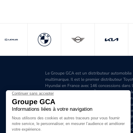
Le Groupe GCA est un distributeur automobile
multimarque. Il est le premier distributeur Toyo
Hyundai en France avec 146 concessions dans 
Grand-Ouest, l’Aquitaine, l'Île-de-France, l'Est, 
Ouest, le Sud-Est, la Corse et 6 concessions en
Belgique. C'est le premier distributeur de véhicu
hybrides en France. Le site www.groupegca.co
permet de trouver facilement votre prochain véh
d'occasion. Le réseau Groupe GCA c'est aussi u
service après-vente de qualité, prenez rendez-v