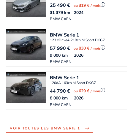
25 490
€
i
319 €
ou
/ mois
31 379
km
2024
BMW CAEN
BMW
Serie 1
123 xDriveA 218ch M Sport DKG7
57 990
€
i
830 €
ou
/ mois
9 000
km
2026
BMW CAEN
BMW
Serie 1
120dA 163ch M Sport DKG7
44 790
€
i
629 €
ou
/ mois
8 000
km
2026
BMW CAEN
VOIR TOUTES LES BMW SERIE 1