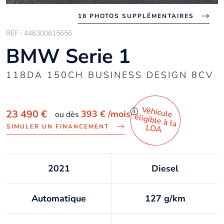
18 PHOTOS SUPPLÉMENTAIRES
RÉF : 446300615656
BMW Serie 1
118DA 150CH BUSINESS DESIGN 8CV
Véhicule
éligible à la
i
23 490 €
393 €
/mois
ou dès
LO
A
SIMULER UN FINANCEMENT
2021
Diesel
Automatique
127 g/km