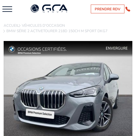
PRENDRE RDV
ACCUEIL
VÉHICULES D'OCCASION
BMW SÉRIE 2 ACTIVETOURER 218D 150CH M SPORT DKG7