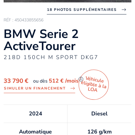
18 PHOTOS SUPPLÉMENTAIRES
RÉF : 450433855656
BMW Serie 2
ActiveTourer
218D 150CH M SPORT DKG7
Véhicule
éligible à la
i
33 790 €
512 €
/mois
ou dès
LO
A
SIMULER UN FINANCEMENT
2024
Diesel
Automatique
126 g/km