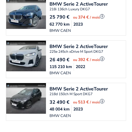
BMW
Serie 2 ActiveTourer
218i 136ch Luxury DKG7
25 790
€
i
374 €
ou
/ mois
62 770
km
2023
BMW CAEN
BMW
Serie 2 ActiveTourer
225e 245ch xDrive M Sport DKG7
26 490
€
i
392 €
ou
/ mois
115 210
km
2022
BMW CAEN
BMW
Serie 2 ActiveTourer
218d 150ch M Sport DKG7
32 490
€
i
513 €
ou
/ mois
48 004
km
2023
BMW CAEN