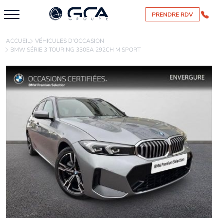
PRENDRE RDV
ACCUEIL
VÉHICULES D'OCCASION
BMW SÉRIE 3 TOURING 330EA 292CH M SPORT