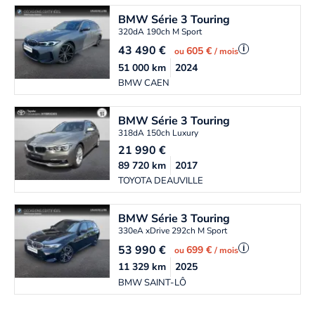
BMW
Série 3 Touring
320dA 190ch M Sport
43 490
€
i
605 €
ou
/ mois
51 000
km
2024
BMW CAEN
BMW
Série 3 Touring
318dA 150ch Luxury
21 990
€
89 720
km
2017
TOYOTA DEAUVILLE
BMW
Série 3 Touring
330eA xDrive 292ch M Sport
53 990
€
i
699 €
ou
/ mois
11 329
km
2025
BMW SAINT-LÔ