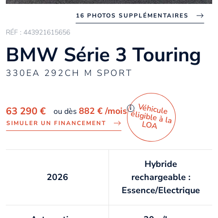
16 PHOTOS SUPPLÉMENTAIRES
RÉF : 443921615656
BMW Série 3 Touring
330EA 292CH M SPORT
Véhicule
éligible à la
i
63 290 €
882 €
/mois
ou dès
LO
A
SIMULER UN FINANCEMENT
Hybride
2026
rechargeable :
Essence/Electrique