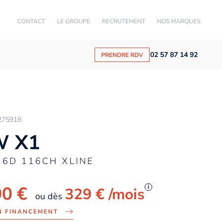
CONTACT
LE GROUPE
RECRUTEMENT
NOS MARQUES
02 57 87 14 92
PRENDRE RDV
275918
 X1
16D 116CH XLINE
00 €
i
329 €
/mois
ou dès
N FINANCEMENT