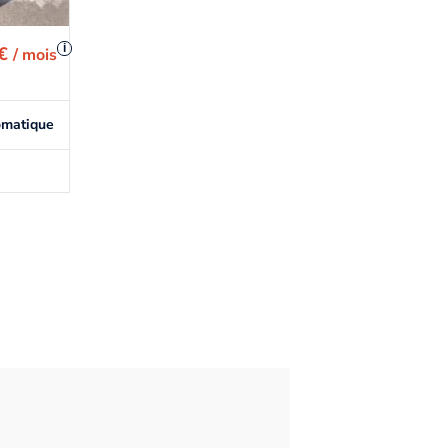
i
 €
/ mois
omatique