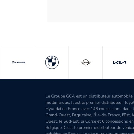
Le Groupe GCA est un distributeur automobile
multimarque. Il est le premier distributeur Toyo
Hyundai en France avec 146 concessions dans 
Grand-Ouest, l’Aquitaine, l'Île-de-France, l'Est, 
Ouest, le Sud-Est, la Corse et 6 concessions en
Belgique. C'est le premier distributeur de véhicu
hybrides en France. Le site www.groupegca.co