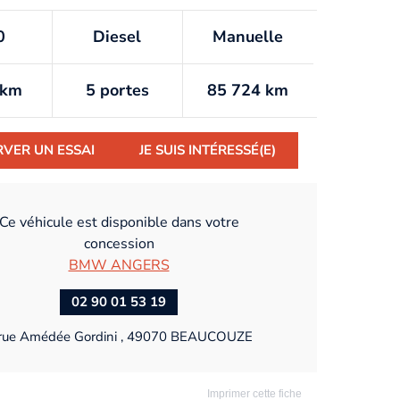
0
Diesel
Manuelle
/km
5 portes
85 724 km
RVER UN ESSAI
JE SUIS INTÉRESSÉ(E)
Ce véhicule est disponible dans votre
concession
BMW ANGERS
02 90 01 53 19
rue Amédée Gordini , 49070 BEAUCOUZE
Imprimer cette fiche