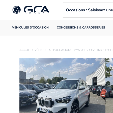
Occasions : Saisissez u
VÉHICULES D'OCCASION
CONCESSIONS & CARROSSERIES
ACCUEIL
VÉHICULES D'OCCASION
BMW X1 SDRIVE16D 116CH