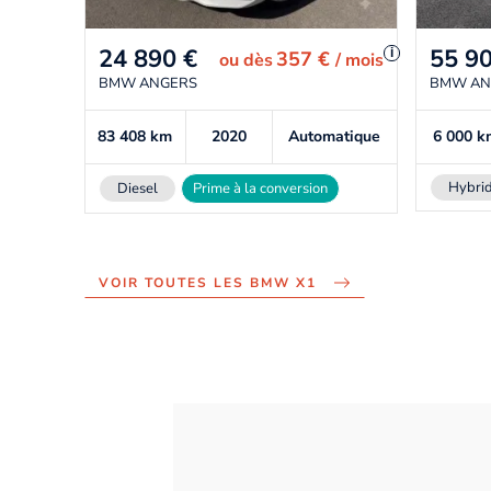
24 890
€
55 9
i
357 €
ou
dès
/ mois
BMW ANGERS
BMW AN
83 408
km
2020
Automatique
6 000
k
Hybrid
Diesel
Prime à la conversion
VOIR TOUTES LES BMW X1