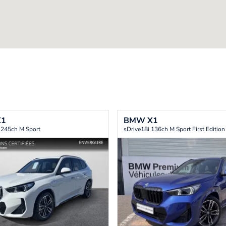
X1
BMW
X1
 245ch M Sport
sDrive18i 136ch M Sport First Edition