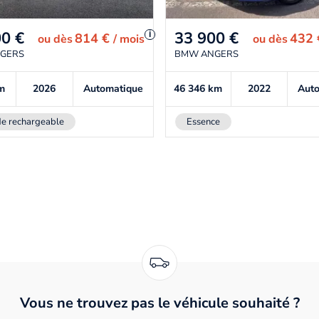
00
€
33 900
€
i
814 €
432
ou
dès
/ mois
ou
dès
GERS
BMW ANGERS
m
2026
Automatique
46 346
km
2022
Aut
e rechargeable
Essence
Vous ne trouvez pas le véhicule souhaité ?