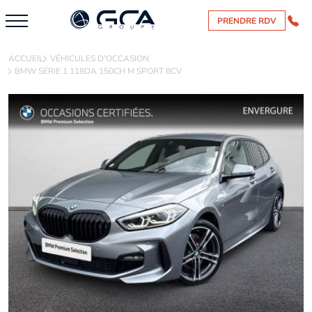
PRENDRE RDV
ACCUEIL
VÉHICULES D'OCCASION
BMW SÉRIE 1 118DA 150CH M SPORT 8CV