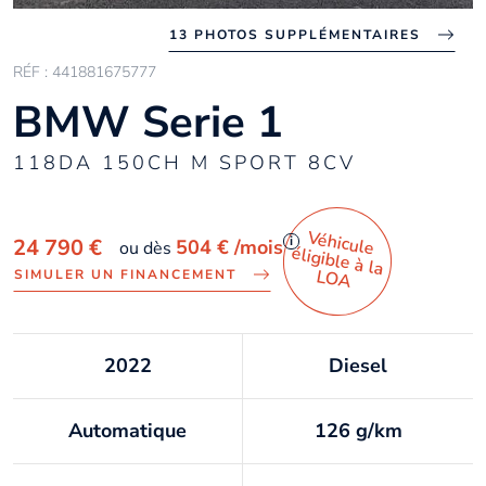
13 PHOTOS SUPPLÉMENTAIRES
RÉF : 441881675777
BMW Serie 1
118DA 150CH M SPORT 8CV
Véhicule
éligible à la
i
24 790 €
504 €
/mois
ou dès
LO
A
SIMULER UN FINANCEMENT
2022
Diesel
Automatique
126 g/km