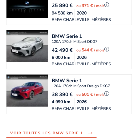
25 890
€
i
371 €
ou
/ mois
94 580
km
2020
BMW CHARLEVILLE-MÉZIÈRES
BMW
Serie 1
120A 170ch M Sport DKG7
42 490
€
i
544 €
ou
/ mois
8 000
km
2026
BMW CHARLEVILLE-MÉZIÈRES
BMW
Serie 1
120A 170ch M Sport Design DKG7
38 390
€
i
501 €
ou
/ mois
4 990
km
2026
BMW CHARLEVILLE-MÉZIÈRES
VOIR TOUTES LES BMW SERIE 1