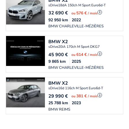
BMW
X2
sDrive18dA 150ch M Sport Euro6d-T
32 690
€
i
576 €
ou
/ mois
92 950
km
2022
BMW CHARLEVILLE-MÉZIÈRES
BMW
X2
sDrive20iA 170ch M Sport DKG7
45 900
€
i
614 €
ou
/ mois
9 865
km
2025
BMW CHARLEVILLE-MÉZIÈRES
BMW
X2
sDrive16d 116ch M Sport Euro6d-T
29 990
€
i
381 €
ou
/ mois
25 788
km
2023
BMW REIMS