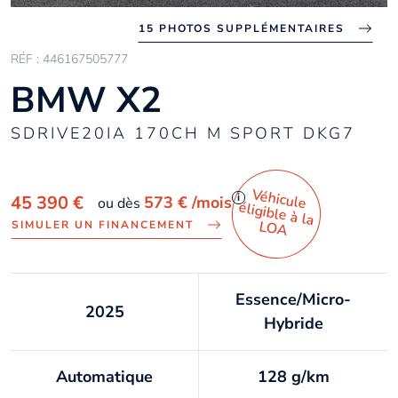
15 PHOTOS SUPPLÉMENTAIRES
RÉF : 446167505777
BMW X2
SDRIVE20IA 170CH M SPORT DKG7
Véhicule
éligible à la
i
45 390 €
573 €
/mois
ou dès
LO
A
SIMULER UN FINANCEMENT
Essence/Micro-
2025
Hybride
Automatique
128 g/km