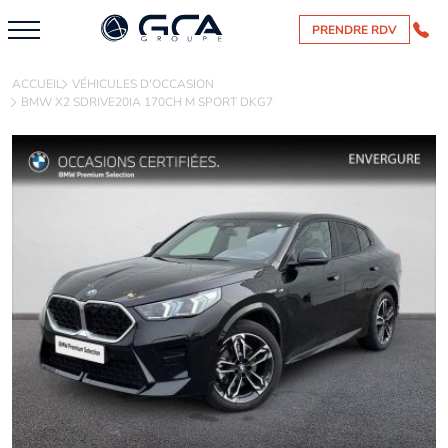
PRENDRE RDV
ACCUEIL
VÉHICULES D'OCCASION
BMW X2 SDRIVE20IA 170CH M SPORT DKG7