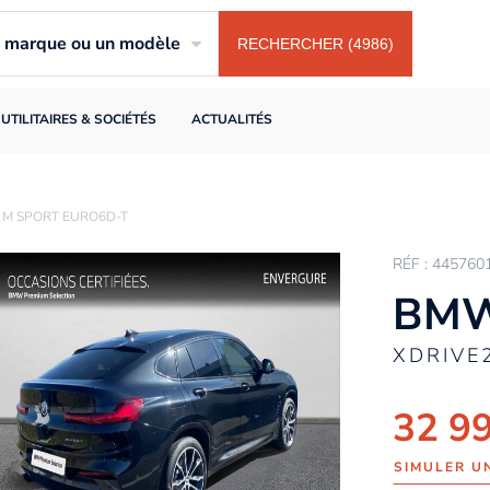
ne marque ou un modèle
RECHERCHER (4986)
UTILITAIRES & SOCIÉTÉS
ACTUALITÉS
 M SPORT EURO6D-T
RÉF : 445760
BMW
XDRIVE
32 9
SIMULER U