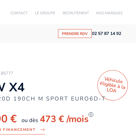
CONTACT
LE GROUPE
RECRUTEMENT
NOS MARQUES
02 57 87 14 92
PRENDRE RDV
185777
Véhicule
éligible à la
 X4
LO
A
20D 190CH M SPORT EURO6D-T
90 €
i
473 €
/mois
ou dès
N FINANCEMENT