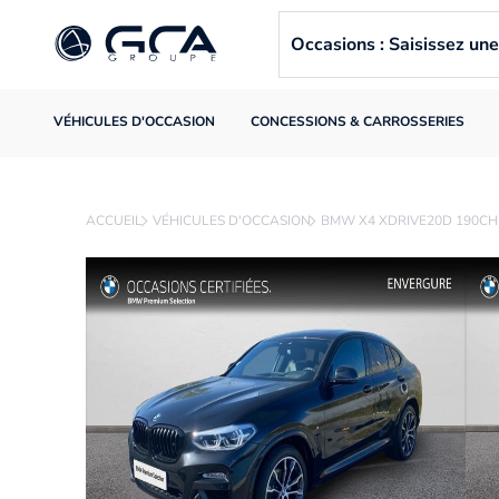
Occasions : Saisissez u
VÉHICULES D'OCCASION
CONCESSIONS & CARROSSERIES
ACCUEIL
VÉHICULES D'OCCASION
BMW X4 XDRIVE20D 190CH