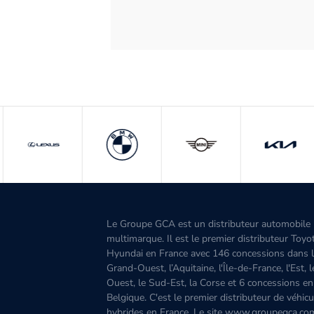
Le Groupe GCA est un distributeur automobile
multimarque. Il est le premier distributeur Toyo
Hyundai en France avec 146 concessions dans 
Grand-Ouest, l’Aquitaine, l'Île-de-France, l'Est, 
Ouest, le Sud-Est, la Corse et 6 concessions en
Belgique. C'est le premier distributeur de véhicu
hybrides en France. Le site www.groupegca.co