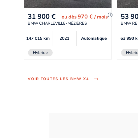
31 900
€
53 9
i
970 €
ou
dès
/ mois
BMW CHARLEVILLE-MÉZIÈRES
BMW RE
147 015
km
2021
Automatique
63 990
Hybride
Hybri
VOIR TOUTES LES BMW X4