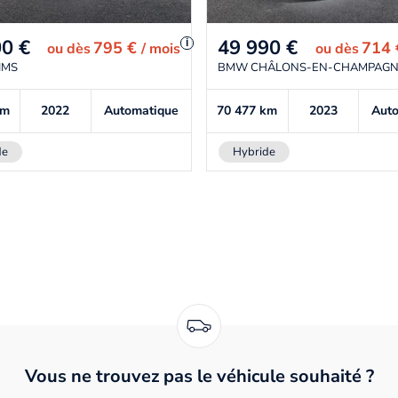
00
€
49 990
€
i
795 €
714
ou
dès
/ mois
ou
dès
IMS
BMW CHÂLONS-EN-CHAMPAG
km
2022
Automatique
70 477
km
2023
Aut
de
Hybride
Vous ne trouvez pas le véhicule souhaité ?