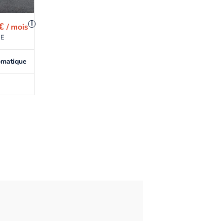
i
 €
/ mois
NE
omatique