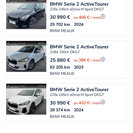
BMW
Serie 2 ActiveTourer
225e 245ch xDrive M Sport DKG7
30 990
€
i
406 €
ou
/ mois
25 702
km
2024
BMW MEAUX
BMW
Serie 2 ActiveTourer
218d 150ch DKG7
25 880
€
i
386 €
ou
/ mois
63 205
km
2023
BMW MEAUX
BMW
Serie 2 ActiveTourer
225e 245ch xDrive M Sport DKG7
30 990
€
i
412 €
ou
/ mois
28 374
km
2024
BMW MEAUX