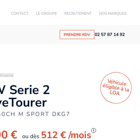
CONTACT
LE GROUPE
RECRUTEMENT
NOS MARQUES
02 57 87 14 92
PRENDRE RDV
855656
Véhicule
éligible à la
 Serie 2
LO
A
veTourer
50CH M SPORT DKG7
90 €
i
512 €
/mois
ou dès