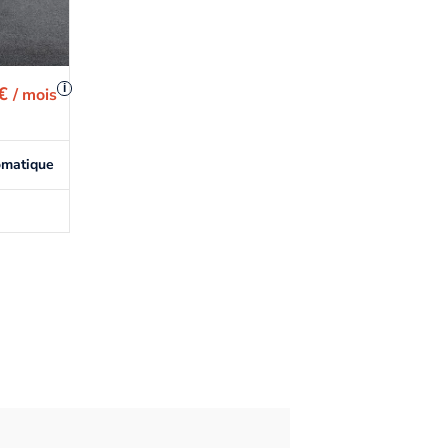
i
 €
/ mois
omatique