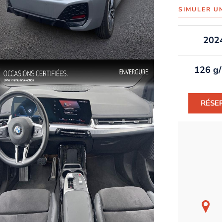
SIMULER U
202
126 g
RÉSE