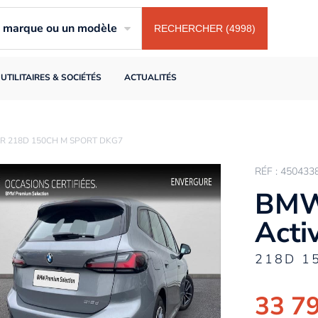
ne marque ou un modèle
RECHERCHER (4998)
UTILITAIRES & SOCIÉTÉS
ACTUALITÉS
R 218D 150CH M SPORT DKG7
RÉF : 450433
BMW
Acti
218D 1
33 7