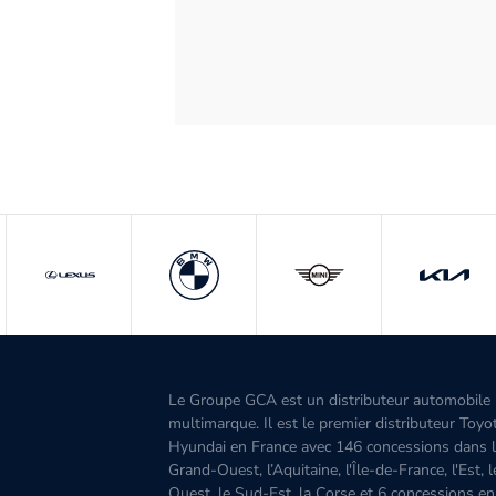
Le Groupe GCA est un distributeur automobile
multimarque. Il est le premier distributeur Toyo
Hyundai en France avec 146 concessions dans 
Grand-Ouest, l’Aquitaine, l'Île-de-France, l'Est, 
Ouest, le Sud-Est, la Corse et 6 concessions en