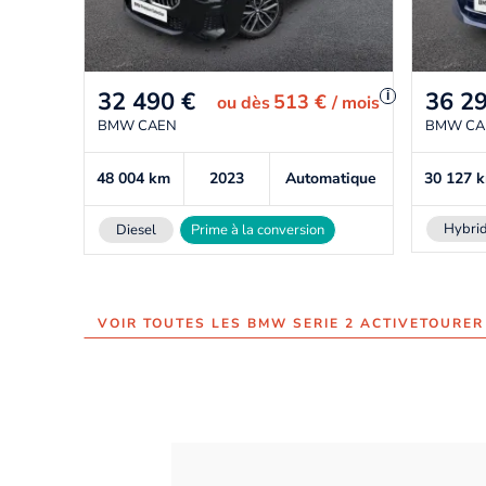
32 490
€
36 2
i
513 €
ou
dès
/ mois
BMW CAEN
BMW CA
48 004
km
2023
Automatique
30 127
Hybrid
Diesel
Prime à la conversion
VOIR TOUTES LES BMW SERIE 2 ACTIVETOURER