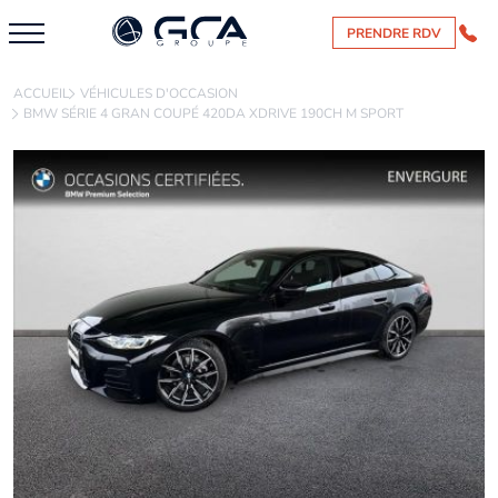
PRENDRE RDV
ACCUEIL
VÉHICULES D'OCCASION
BMW SÉRIE 4 GRAN COUPÉ 420DA XDRIVE 190CH M SPORT