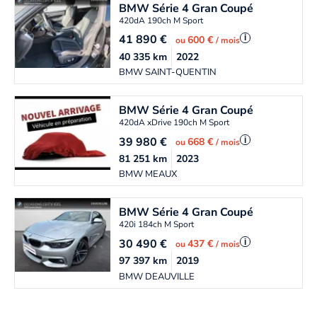
BMW
Série 4 Gran Coupé
420dA 190ch M Sport
41 890
€
i
600 €
ou
/ mois
40 335
km
2022
BMW SAINT-QUENTIN
BMW
Série 4 Gran Coupé
420dA xDrive 190ch M Sport
39 980
€
i
668 €
ou
/ mois
81 251
km
2023
BMW MEAUX
BMW
Série 4 Gran Coupé
420i 184ch M Sport
30 490
€
i
437 €
ou
/ mois
97 397
km
2019
BMW DEAUVILLE