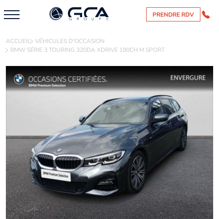
PRENDRE RDV
ACCUEIL
VÉHICULES D'OCCASION
BMW SÉRIE 3 TOURING 320DA XDRIVE 190CH M SPORT