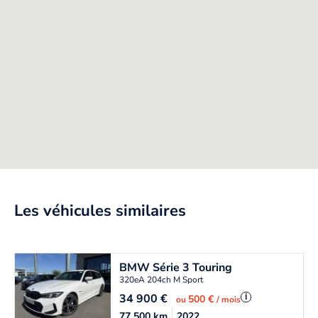
Les véhicules similaires
BMW
Série 3 Touring
320eA 204ch M Sport
34 900
€
i
500 €
ou
/ mois
77 500
km
2022