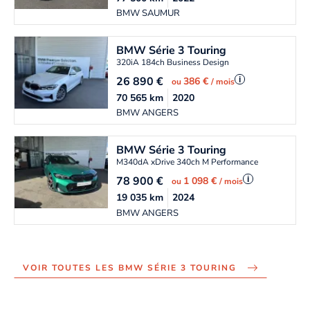
BMW SAUMUR
BMW
Série 3 Touring
320iA 184ch Business Design
26 890
€
i
386 €
ou
/ mois
70 565
km
2020
BMW ANGERS
BMW
Série 3 Touring
M340dA xDrive 340ch M Performance
78 900
€
i
1 098 €
ou
/ mois
19 035
km
2024
BMW ANGERS
VOIR TOUTES LES BMW SÉRIE 3 TOURING