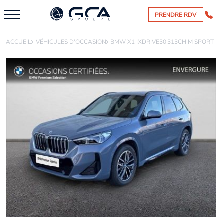
PRENDRE RDV
ACCUEIL
VÉHICULES D'OCCASION
BMW X1 IXDRIVE30 313CH M SPORT