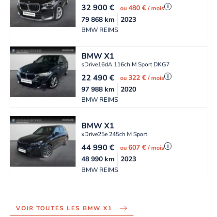
32 900
€
i
480 €
ou
/ mois
79 868
km
2023
BMW REIMS
BMW
X1
sDrive16dA 116ch M Sport DKG7
22 490
€
i
322 €
ou
/ mois
97 988
km
2020
BMW REIMS
BMW
X1
xDrive25e 245ch M Sport
44 990
€
i
607 €
ou
/ mois
48 990
km
2023
BMW REIMS
VOIR TOUTES LES BMW X1