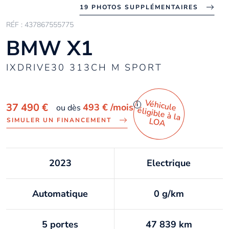
19 PHOTOS SUPPLÉMENTAIRES
RÉF : 437867555775
BMW X1
IXDRIVE30 313CH M SPORT
Véhicule
éligible à la
i
37 490 €
493 €
/mois
ou dès
LO
A
SIMULER UN FINANCEMENT
2023
Electrique
Automatique
0 g/km
5 portes
47 839 km