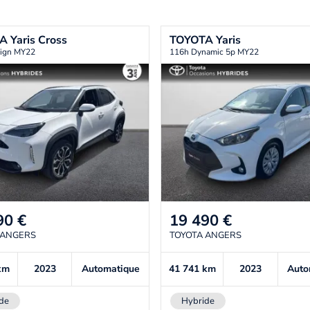
TA
Yaris Cross
TOYOTA
Yaris
ign MY22
116h Dynamic 5p MY22
90
€
19 490
€
 ANGERS
TOYOTA ANGERS
km
2023
Automatique
41 741
km
2023
Auto
de
Hybride