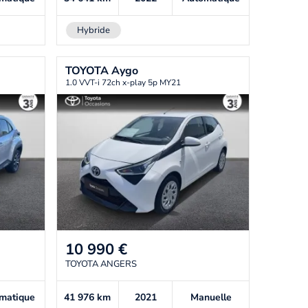
Hybride
TOYOTA
Aygo
1.0 VVT-i 72ch x-play 5p MY21
10 990
€
TOYOTA ANGERS
matique
41 976
km
2021
Manuelle