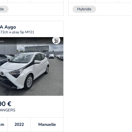
de
Hybride
TA
Aygo
 72ch x-play 5p MY21
90
€
 ANGERS
km
2022
Manuelle