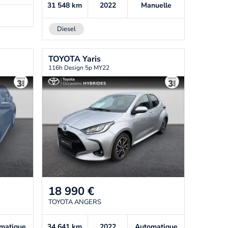
31 548
km
2022
Manuelle
Diesel
TOYOTA
Yaris
116h Design 5p MY22
18 990
€
TOYOTA ANGERS
matique
34 641
km
2022
Automatique