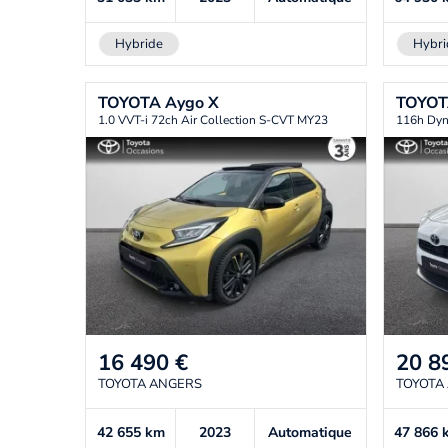
Hybride
Hybri
TOYOTA
Aygo X
TOYO
1.0 VVT-i 72ch Air Collection S-CVT MY23
116h Dy
16 490
€
20 8
TOYOTA ANGERS
TOYOTA
42 655
km
2023
Automatique
47 866