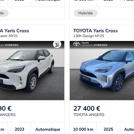
de
Hybride
TA
Yaris Cross
TOYOTA
Yaris Cross
namic MY21
130h Design MY25
90
€
27 400
€
 ANGERS
TOYOTA ANGERS
km
2023
Automatique
10 000
km
2025
Auto