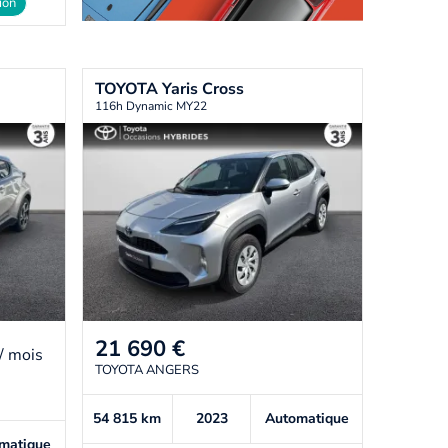
ion
TOYOTA
Yaris Cross
116h Dynamic MY22
21 690
€
/ mois
TOYOTA ANGERS
54 815
km
2023
Automatique
matique