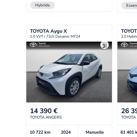
Hybride
Essen
TOYOTA
Aygo X
TOYO
1.0 VVT-i 72ch Dynamic MY24
2.0 Hybr
14 390
€
26 3
TOYOTA ANGERS
TOYOTA
10 722
km
2024
Manuelle
61 401