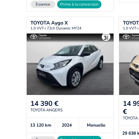
Essence
Prime à la conversion
TOYOTA
Aygo X
TOYO
1.0 VVT-i 72ch Dynamic MY24
1.0 VVT-
14 390
€
14 9
€
TOYOTA ANGERS
TOYOTA
13 120
km
2024
Manuelle
29 638