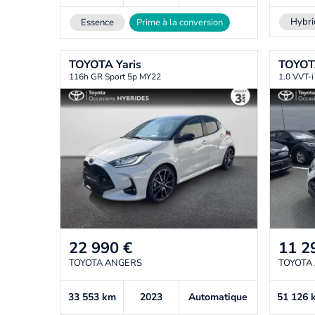
Hybri
Essence
Prime à la conversion
TOYOTA
Yaris
TOYO
116h GR Sport 5p MY22
1.0 VVT-i
22 990
€
11 2
TOYOTA ANGERS
TOYOTA
33 553
km
2023
Automatique
51 126