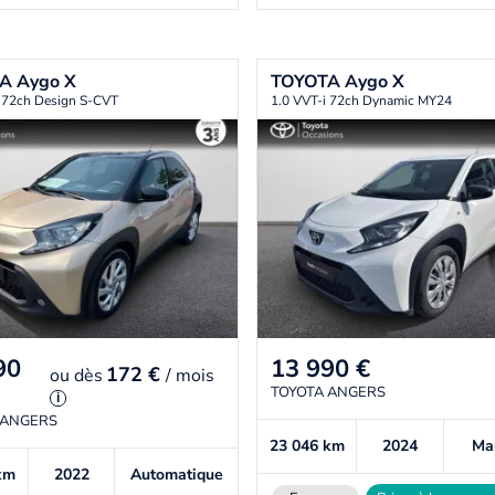
TA
Aygo X
TOYOTA
Aygo X
i 72ch Design S-CVT
1.0 VVT-i 72ch Dynamic MY24
90
13 990
€
172 €
ou
dès
/ mois
TOYOTA ANGERS
i
 ANGERS
23 046
km
2024
Ma
km
2022
Automatique