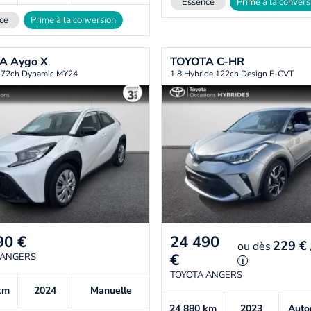
Essence
Prime à la convers
ce
Prime à la conversion
TA
Aygo X
TOYOTA
C-HR
i 72ch Dynamic MY24
1.8 Hybride 122ch Design E-CVT
90
€
24 490
229 €
ou
dès
€
 ANGERS
i
TOYOTA ANGERS
km
2024
Manuelle
24 880
km
2023
Auto