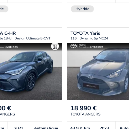
de
Hybride
TA
C-HR
TOYOTA
Yaris
de 184ch Design Ultimate E-CVT
116h Dynamic 5p MC24
90
€
18 990
€
 ANGERS
TOYOTA ANGERS
km
2023
Automatique
43 501
km
2023
Auto