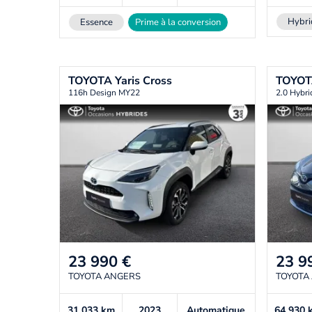
Hybri
Essence
Prime à la conversion
TOYOTA
Yaris Cross
TOYO
116h Design MY22
2.0 Hybri
23 990
€
23 9
TOYOTA ANGERS
TOYOTA
31 033
km
2023
Automatique
64 930