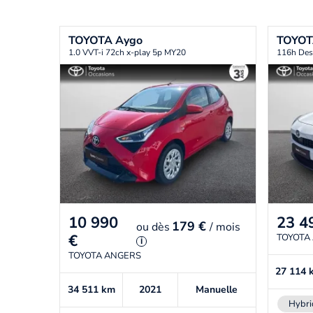
TOYOTA
Aygo
TOYO
1.0 VVT-i 72ch x-play 5p MY20
116h Des
10 990
23 4
179 €
ou
dès
/ mois
€
TOYOTA
i
TOYOTA ANGERS
27 114
34 511
km
2021
Manuelle
Hybri