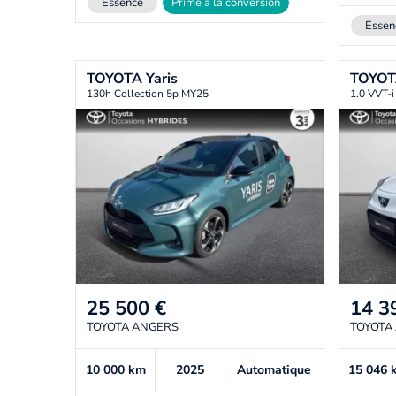
Essence
Prime à la conversion
Essen
TOYOTA
Yaris
TOYO
130h Collection 5p MY25
1.0 VVT-
25 500
€
14 3
TOYOTA ANGERS
TOYOTA
10 000
km
2025
Automatique
15 046