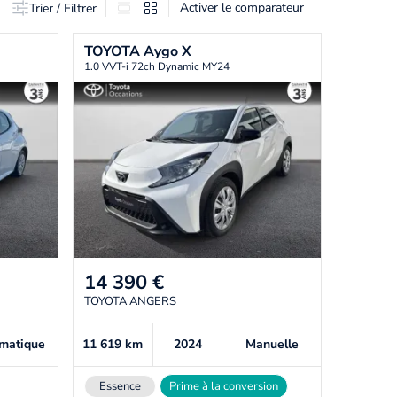
Activer le comparateur
Trier / Filtrer
TOYOTA
Aygo X
1.0 VVT-i 72ch Dynamic MY24
14 390
€
TOYOTA ANGERS
matique
11 619
km
2024
Manuelle
Essence
Prime à la conversion