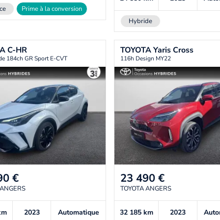
ce
Prime à la conversion
Hybride
TA
C-HR
TOYOTA
Yaris Cross
ide 184ch GR Sport E-CVT
116h Design MY22
90
€
23 490
€
 ANGERS
TOYOTA ANGERS
km
2023
Automatique
32 185
km
2023
Auto