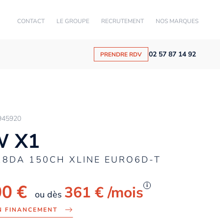
CONTACT
LE GROUPE
RECRUTEMENT
NOS MARQUES
02 57 87 14 92
PRENDRE RDV
945920
 X1
18DA 150CH XLINE EURO6D-T
00 €
i
361 €
/mois
ou dès
N FINANCEMENT