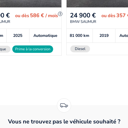
00
€
24 900
€
i
586 €
357
ou
dès
/ mois
ou
dès
UMUR
BMW SAUMUR
km
2025
Automatique
81 000
km
2019
Aut
Diesel
ique
Prime à la conversion
Vous ne trouvez pas le véhicule souhaité ?