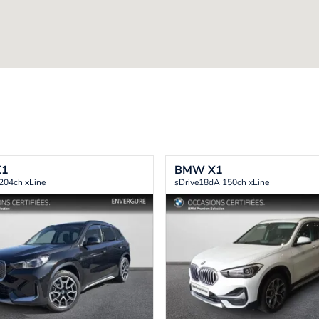
X1
BMW
X1
 204ch xLine
sDrive18dA 150ch xLine