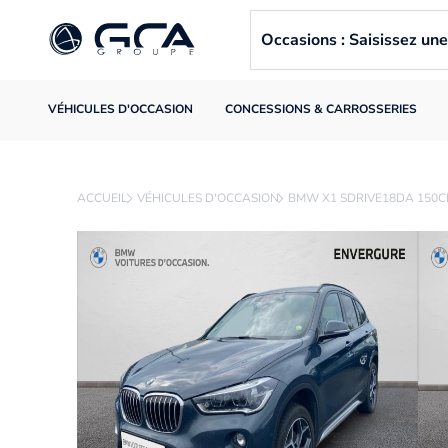
Occasions : Saisissez u
VÉHICULES D'OCCASION
CONCESSIONS & CARROSSERIES
ACCUEIL
VÉHICULES D'OCCASION
BMW X1 SDRIVE18DA 150C