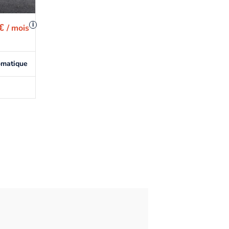
i
 €
/ mois
omatique