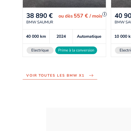
38 890
€
40 9
i
557 €
ou
dès
/ mois
BMW SAUMUR
BMW SA
40 000
km
2024
Automatique
10 000
Electrique
Prime à la conversion
Electr
VOIR TOUTES LES BMW X1