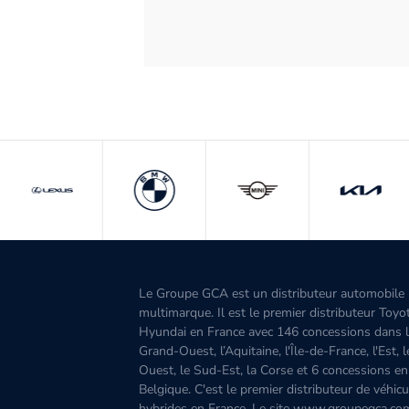
Le Groupe GCA est un distributeur automobile
multimarque. Il est le premier distributeur Toyo
Hyundai en France avec 146 concessions dans 
Grand-Ouest, l’Aquitaine, l'Île-de-France, l'Est, 
Ouest, le Sud-Est, la Corse et 6 concessions en
Belgique. C'est le premier distributeur de véhicu
hybrides en France. Le site www.groupegca.co