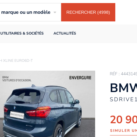
ne marque ou un modèle
RECHERCHER (4998)
UTILITAIRES & SOCIÉTÉS
ACTUALITÉS
H XLINE EURO6D-T
RÉF : 444314
BMW
SDRIVE
20 9
SIMULER U