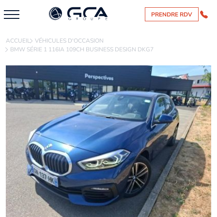
PRENDRE RDV
ACCUEIL
VÉHICULES D'OCCASION
BMW SÉRIE 1 116IA 109CH BUSINESS DESIGN DKG7