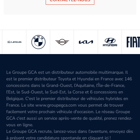
Le Groupe GCA est un distributeur automobile multimarque. Il
est le premier distributeur Toyota et Hyundai en France avec 146
concessions dans le Grand-Ouest, l’Aquitaine, l'Île-de-France,
l'Est, le Sud-Ouest, le Sud-Est, la Corse et 6 concessions en
Belgique. C'est le premier distributeur de véhicules hybrides en
France. Le site www.groupegca.com vous permet de trouver
facilement votre prochain véhicule d'occasion. Le réseau Groupe
GCA c'est aussi un service après-vente de qualité, prenez rendez-
vous en ligne.
Le Groupe GCA recrute, lancez-vous dans l'aventure, envoyez dès
à présent votre candidature spontanée
en cliquant ici
!