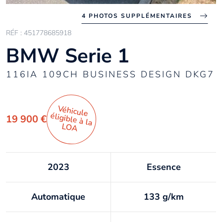
4 PHOTOS SUPPLÉMENTAIRES
RÉF : 451778685918
BMW Serie 1
116IA 109CH BUSINESS DESIGN DKG7
Véhicule
éligible à la
19 900 €
LO
A
2023
Essence
Automatique
133 g/km