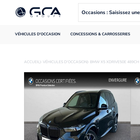
Occasions : Saisissez u
VÉHICULES D'OCCASION
CONCESSIONS & CARROSSERIES
ACCUEIL
VÉHICULES D'OCCASION
BMW X5 XDRIVE50E 489CH