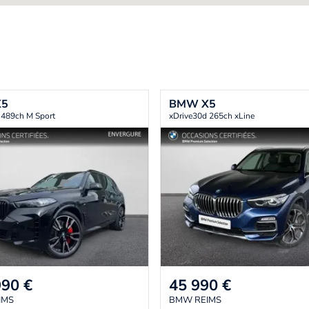
X5
BMW
X5
 489ch M Sport
xDrive30d 265ch xLine
990
€
45 990
€
IMS
BMW REIMS