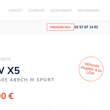
CONTACT
LE GROUPE
RECRUTEMENT
NOS MARQUES
02 57 87 14 92
PRENDRE RDV
105775
Véhicule
éligible à la
 X5
LO
A
50E 489CH M SPORT
90 €