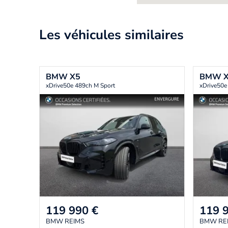
Les véhicules similaires
BMW
X5
BMW
xDrive50e 489ch M Sport
xDrive50e
119 990
€
119 
BMW REIMS
BMW RE