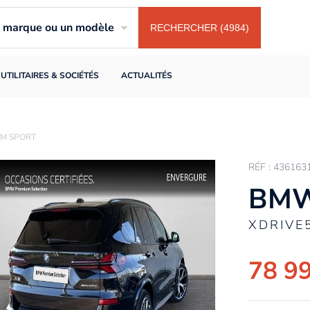
ne marque ou un modèle
RECHERCHER (4984)
UTILITAIRES & SOCIÉTÉS
ACTUALITÉS
 M SPORT
RÉF : 436163
BMW
XDRIVE
78 9