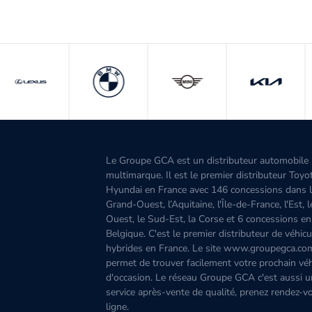
Le Groupe GCA est un distributeur automobile
multimarque. Il est le premier distributeur Toyo
Hyundai en France avec 146 concessions dans 
Grand-Ouest, l’Aquitaine, l'Île-de-France, l'Est, 
Ouest, le Sud-Est, la Corse et 6 concessions en
Belgique. C'est le premier distributeur de véhicu
hybrides en France. Le site www.groupegca.co
permet de trouver facilement votre prochain véh
d'occasion. Le réseau Groupe GCA c'est aussi u
service après-vente de qualité, prenez rendez-v
ligne.