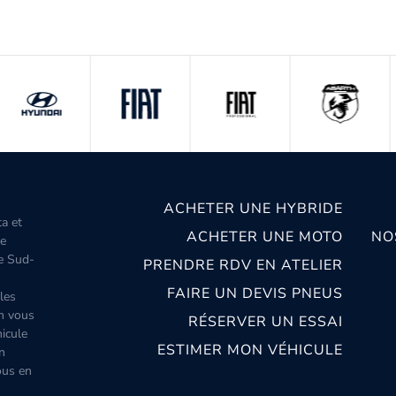
ACHETER UNE HYBRIDE
ta et
ACHETER UNE MOTO
NO
le
le Sud-
PRENDRE RDV EN ATELIER
FAIRE UN DEVIS PNEUS
les
m vous
RÉSERVER UN ESSAI
icule
ESTIMER MON VÉHICULE
n
ous en