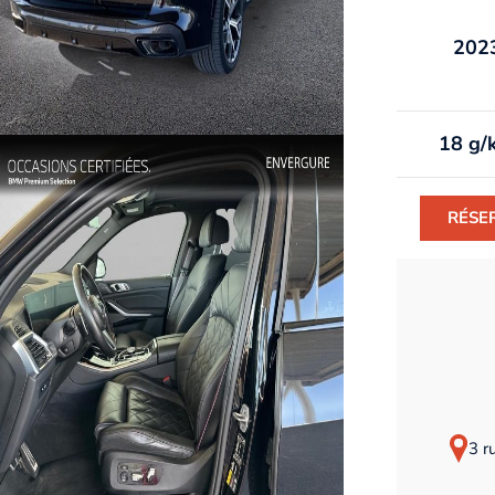
202
18 g/
RÉSE
3 r