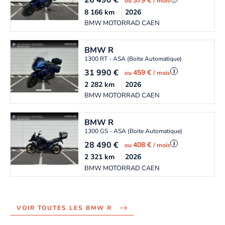
26 490
€
379 €
ou
/ mois
8 166
km
2026
BMW MOTORRAD CAEN
BMW
R
1300 RT - ASA (Boite Automatique)
31 990
€
i
459 €
ou
/ mois
2 282
km
2026
BMW MOTORRAD CAEN
BMW
R
1300 GS - ASA (Boite Automatique)
28 490
€
i
408 €
ou
/ mois
2 321
km
2026
BMW MOTORRAD CAEN
VOIR TOUTES LES BMW R