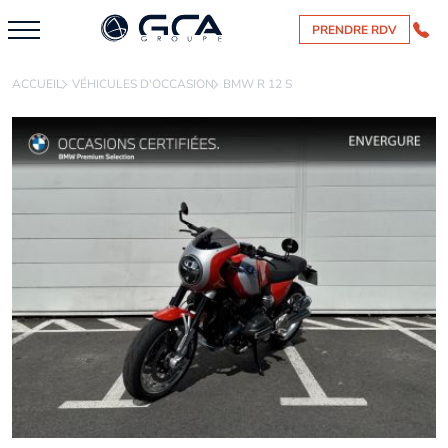
PRENDRE RDV
ACCUEIL
VÉHICULES D'OCCASION
BMW R 12 S