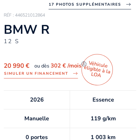
17 PHOTOS SUPPLÉMENTAIRES
RÉF : 446521012864
BMW R
12 S
Véhicule
éligible à la
i
20 990 €
302 €
/mois
ou dès
LO
A
SIMULER UN FINANCEMENT
2026
Essence
Manuelle
119 g/km
0 portes
1 003 km