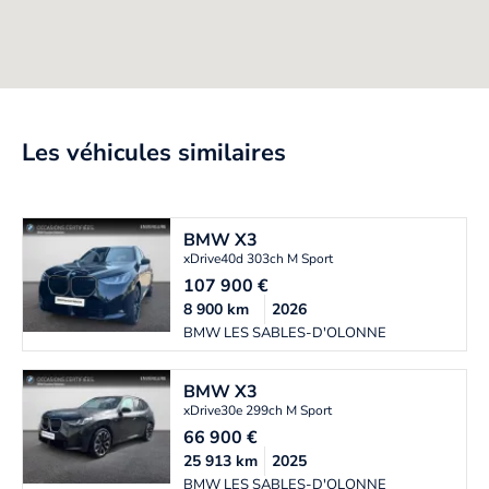
Les véhicules similaires
BMW
X3
xDrive40d 303ch M Sport
107 900
€
8 900
km
2026
BMW LES SABLES-D'OLONNE
BMW
X3
xDrive30e 299ch M Sport
66 900
€
25 913
km
2025
BMW LES SABLES-D'OLONNE