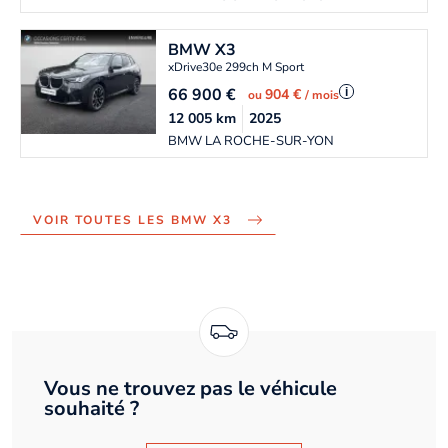
BMW
X3
xDrive30e 299ch M Sport
66 900
€
i
904 €
ou
/ mois
12 005
km
2025
BMW LA ROCHE-SUR-YON
VOIR TOUTES LES BMW X3
Vous ne trouvez pas le véhicule
souhaité ?