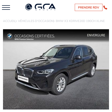
PRENDRE RDV
ACCUEIL
VÉHICULES D'OCCASION
BMW X3 XDRIVE20D 190CH XLINE