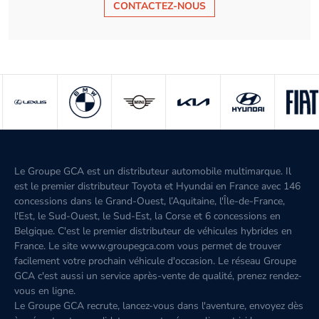
CONTACTEZ-NOUS
Le Groupe GCA est un distributeur automobile multimarque. Il
est le premier distributeur Toyota et Hyundai en France avec 146
concessions dans le Grand-Ouest, l’Aquitaine, l'Île-de-France,
l'Est, le Sud-Ouest, le Sud-Est, la Corse et 6 concessions en
Belgique. C'est le premier distributeur de véhicules hybrides en
France. Le site www.groupegca.com vous permet de trouver
facilement votre prochain véhicule d'occasion. Le réseau Groupe
GCA c'est aussi un service après-vente de qualité, prenez rendez-
vous en ligne.
Le Groupe GCA recrute, lancez-vous dans l'aventure, envoyez dès