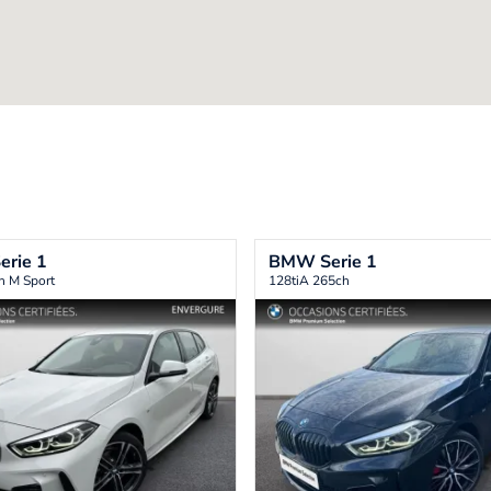
erie 1
BMW
Serie 1
h M Sport
128tiA 265ch