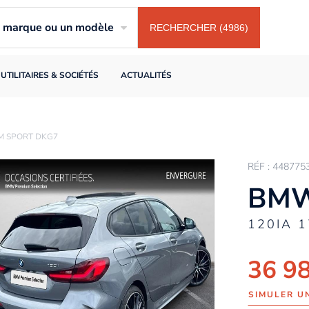
ne marque ou un modèle
RECHERCHER (4986)
UTILITAIRES & SOCIÉTÉS
ACTUALITÉS
 M SPORT DKG7
RÉF : 448775
BMW
120IA 
36 9
SIMULER U