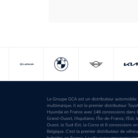
Le Groupe GCA est un distributeur automobile
multimarque. Il est le premier distributeur Toyo
Hyundai en France avec 146 concessions dans 
Grand-Ouest, l’Aquitaine, l'Île-de-France, l'Est, 
Ouest, le Sud-Est, la Corse et 6 concessions en
Belgique. C'est le premier distributeur de véhicu
hybrides en France. Le site www.groupegca.co