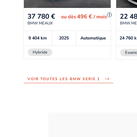
37 780
€
22 4
i
496 €
ou
dès
/ mois
BMW MEAUX
BMW ME
9 404
km
2025
Automatique
24 760
Hybride
Essen
VOIR TOUTES LES BMW SERIE 1