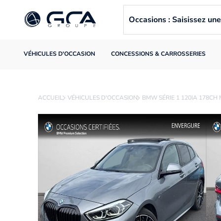
Occasions : Saisissez u
VÉHICULES D'OCCASION
CONCESSIONS & CARROSSERIES
ACCUEIL
VÉHICULES D'OCCASION
BMW SÉRIE 1 120IA 178CH