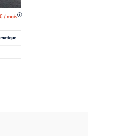
i
 €
/ mois
omatique