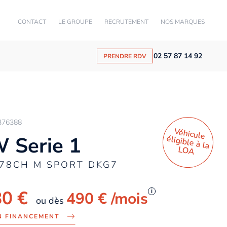
CONTACT
LE GROUPE
RECRUTEMENT
NOS MARQUES
02 57 87 14 92
PRENDRE RDV
376388
Véhicule
éligible à la
 Serie 1
LO
A
178CH M SPORT DKG7
80 €
i
490 €
/mois
ou dès
N FINANCEMENT