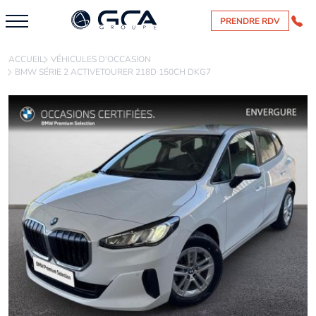
PRENDRE RDV
ACCUEIL
VÉHICULES D'OCCASION
BMW SÉRIE 2 ACTIVETOURER 218D 150CH DKG7