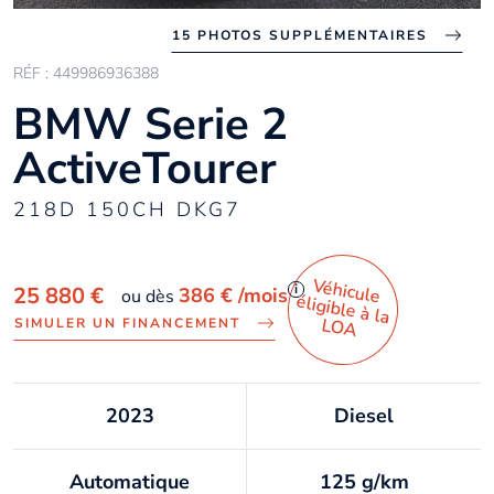
15 PHOTOS SUPPLÉMENTAIRES
RÉF : 449986936388
BMW Serie 2
ActiveTourer
218D 150CH DKG7
Véhicule
éligible à la
i
25 880 €
386 €
/mois
ou dès
LO
A
SIMULER UN FINANCEMENT
2023
Diesel
Automatique
125 g/km