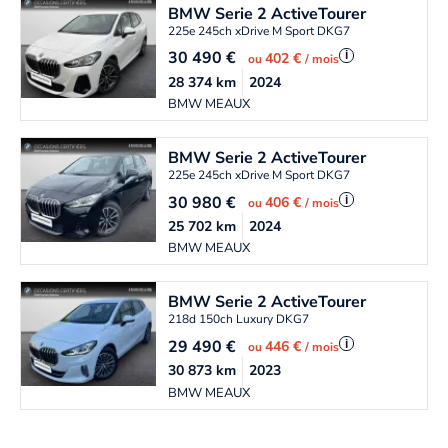
BMW
Serie 2 ActiveTourer
225e 245ch xDrive M Sport DKG7
30 490
€
i
402 €
ou
/ mois
28 374
km
2024
BMW MEAUX
BMW
Serie 2 ActiveTourer
225e 245ch xDrive M Sport DKG7
30 980
€
i
406 €
ou
/ mois
25 702
km
2024
BMW MEAUX
BMW
Serie 2 ActiveTourer
218d 150ch Luxury DKG7
29 490
€
i
446 €
ou
/ mois
30 873
km
2023
BMW MEAUX