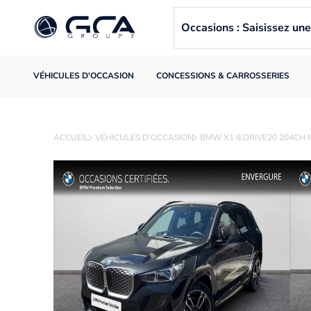
Occasions : Saisissez u
VÉHICULES D'OCCASION
CONCESSIONS & CARROSSERIES
ACCUEIL
VÉHICULES D'OCCASION
BMW X1 IEDRIVE20 204CH 