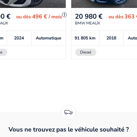
90
€
20 980
€
i
496 €
363
ou
dès
/ mois
ou
dès
AUX
BMW MEAUX
km
2024
Automatique
91 805
km
2018
Aut
ce
Diesel
Vous ne trouvez pas le véhicule souhaité ?