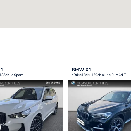
X1
BMW
X1
 136ch M Sport
sDrive18dA 150ch xLine Euro6d-T