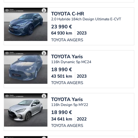
TOYOTA
C-HR
2.0 Hybride 184ch Design Ultimate E-CVT
23 990
€
64 930
km
2023
TOYOTA ANGERS
TOYOTA
Yaris
116h Dynamic 5p MC24
18 990
€
43 501
km
2023
TOYOTA ANGERS
TOYOTA
Yaris
116h Design 5p MY22
18 990
€
34 641
km
2022
TOYOTA ANGERS