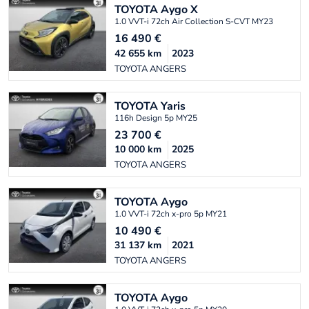
TOYOTA
Aygo X
1.0 VVT-i 72ch Air Collection S-CVT MY23
16 490
€
42 655
km
2023
TOYOTA ANGERS
TOYOTA
Yaris
116h Design 5p MY25
23 700
€
10 000
km
2025
TOYOTA ANGERS
TOYOTA
Aygo
1.0 VVT-i 72ch x-pro 5p MY21
10 490
€
31 137
km
2021
TOYOTA ANGERS
TOYOTA
Aygo