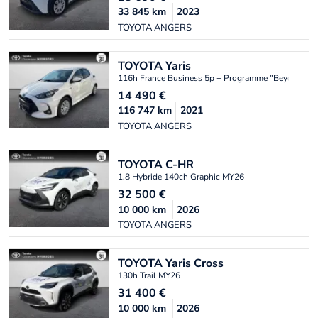
33 845
km
2023
TOYOTA ANGERS
TOYOTA
Yaris
116h France Business 5p + Programme "Beyond Ze
14 490
€
116 747
km
2021
TOYOTA ANGERS
TOYOTA
C-HR
1.8 Hybride 140ch Graphic MY26
32 500
€
10 000
km
2026
TOYOTA ANGERS
TOYOTA
Yaris Cross
130h Trail MY26
31 400
€
10 000
km
2026