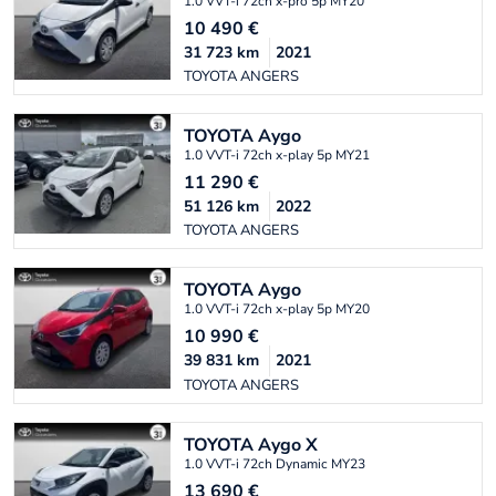
1.0 VVT-i 72ch x-pro 5p MY20
10 490
€
31 723
km
2021
TOYOTA ANGERS
TOYOTA
Aygo
1.0 VVT-i 72ch x-play 5p MY21
11 290
€
51 126
km
2022
TOYOTA ANGERS
TOYOTA
Aygo
1.0 VVT-i 72ch x-play 5p MY20
10 990
€
39 831
km
2021
TOYOTA ANGERS
TOYOTA
Aygo X
1.0 VVT-i 72ch Dynamic MY23
13 690
€