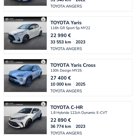
TOYOTA ANGERS
TOYOTA
Yaris
116h GR Sport 5p MY22
22 990
€
33 553
km
2023
TOYOTA ANGERS
TOYOTA
Yaris Cross
130h Design MY25
27 400
€
10 000
km
2025
TOYOTA ANGERS
TOYOTA
C-HR
1.8 Hybride 122ch Dynamic E-CVT
22 890
€
36 774
km
2023
TOYOTA ANGERS