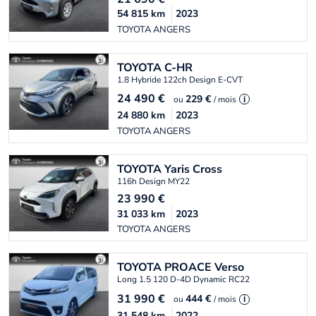
54 815
km
2023
TOYOTA ANGERS
TOYOTA
C-HR
1.8 Hybride 122ch Design E-CVT
24 490
€
229 €
ou
/ mois
i
24 880
km
2023
TOYOTA ANGERS
TOYOTA
Yaris Cross
116h Design MY22
23 990
€
31 033
km
2023
TOYOTA ANGERS
TOYOTA
PROACE Verso
Long 1.5 120 D-4D Dynamic RC22
31 990
€
444 €
ou
/ mois
i
31 548
km
2022