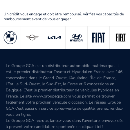
Un crédit vous engage et doit être remboursé. Vérifiez vos capacités de
remboursement avant de vous engager.
Le Groupe GCA est un distributeur automobile multimarque. Il
est le premier distributeur Toyota et Hyundai en France avec 146
concessions dans le Grand-Ouest, l’Aquitaine, l'Île-de-France,
l'Est, le Sud-Ouest, le Sud-Est, la Corse et 6 concessions en
Belgique. C'est le premier distributeur de véhicules hybrides en
France. Le site www.groupegca.com vous permet de trouver
facilement votre prochain véhicule d'occasion. Le réseau Groupe
GCA c'est aussi un service après-vente de qualité, prenez rendez-
vous en ligne.
Le Groupe GCA recrute, lancez-vous dans l'aventure, envoyez dès
à présent votre candidature spontanée
en cliquant ici
!