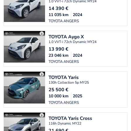
1.0 VVT-i 72ch Dynamic MY24
14 390
€
11 035
km
2024
TOYOTA ANGERS
TOYOTA
Aygo X
1.0 VVT-i 72ch Dynamic MY24
13 990
€
23 046
km
2024
TOYOTA ANGERS
TOYOTA
Yaris
130h Collection 5p MY25
25 500
€
10 000
km
2025
TOYOTA ANGERS
TOYOTA
Yaris Cross
116h Dynamic MY22
21 690
€