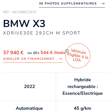
36 PHOTOS SUPPLÉMENTAIRES
RÉF : 447458912970
BMW X3
XDRIVE30E 292CH M SPORT
Véhicule
éligible à la
i
37 940 €
544 €
/mois
ou dès
LO
A
SIMULER UN FINANCEMENT
Hybride
2022
rechargeable :
Essence/Electrique
Automatique
45 g/km