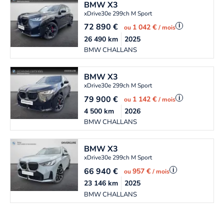
BMW
X3
xDrive30e 299ch M Sport
72 890
€
i
1 042 €
ou
/ mois
26 490
km
2025
BMW CHALLANS
BMW
X3
xDrive30e 299ch M Sport
79 900
€
i
1 142 €
ou
/ mois
4 500
km
2026
BMW CHALLANS
BMW
X3
xDrive30e 299ch M Sport
66 940
€
i
957 €
ou
/ mois
23 146
km
2025
BMW CHALLANS