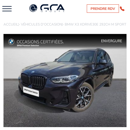
PRENDRE RDV
ACCUEIL
VÉHICULES D'OCCASION
BMW X3 XDRIVE30E 292CH M SPORT