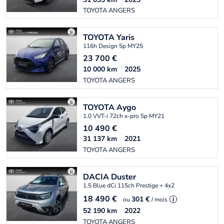
TOYOTA ANGERS
TOYOTA
Yaris
116h Design 5p MY25
23 700
€
10 000
km
2025
TOYOTA ANGERS
TOYOTA
Aygo
1.0 VVT-i 72ch x-pro 5p MY21
10 490
€
31 137
km
2021
TOYOTA ANGERS
DACIA
Duster
1.5 Blue dCi 115ch Prestige + 4x2
18 490
€
301 €
ou
/ mois
i
52 190
km
2022
TOYOTA ANGERS