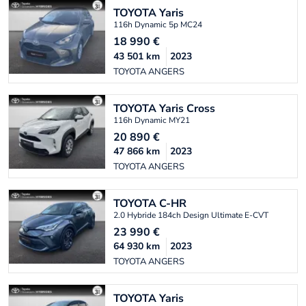
TOYOTA
Yaris
116h Dynamic 5p MC24
18 990
€
43 501
km
2023
TOYOTA ANGERS
TOYOTA
Yaris Cross
116h Dynamic MY21
20 890
€
47 866
km
2023
TOYOTA ANGERS
TOYOTA
C-HR
2.0 Hybride 184ch Design Ultimate E-CVT
23 990
€
64 930
km
2023
TOYOTA ANGERS
TOYOTA
Yaris