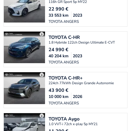
116h GR Sport 5p MY22
22 990
€
33 553
km
2023
TOYOTA ANGERS
TOYOTA
C-HR
1.8 Hybride 122ch Design Ultimate E-CVT
24 990
€
40 204
km
2023
TOYOTA ANGERS
TOYOTA
C-HR+
224ch 77kWh Design Grande Autonomie
43 900
€
10 000
km
2026
TOYOTA ANGERS
TOYOTA
Aygo
1.0 VVT-i 72ch x-play 5p MY21