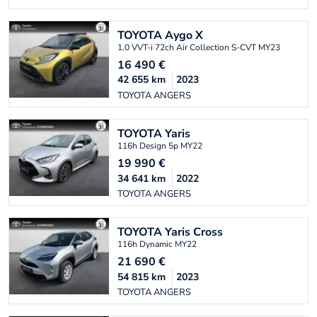
TOYOTA
Aygo X
1.0 VVT-i 72ch Air Collection S-CVT MY23
16 490
€
42 655
km
2023
TOYOTA ANGERS
TOYOTA
Yaris
116h Design 5p MY22
19 990
€
34 641
km
2022
TOYOTA ANGERS
TOYOTA
Yaris Cross
116h Dynamic MY22
21 690
€
54 815
km
2023
TOYOTA ANGERS