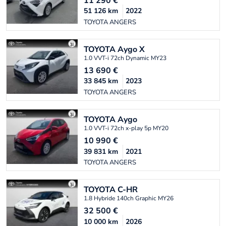
11 290
€
51 126
km
2022
TOYOTA ANGERS
TOYOTA
Aygo X
1.0 VVT-i 72ch Dynamic MY23
13 690
€
33 845
km
2023
TOYOTA ANGERS
TOYOTA
Aygo
1.0 VVT-i 72ch x-play 5p MY20
10 990
€
39 831
km
2021
TOYOTA ANGERS
TOYOTA
C-HR
1.8 Hybride 140ch Graphic MY26
32 500
€
10 000
km
2026