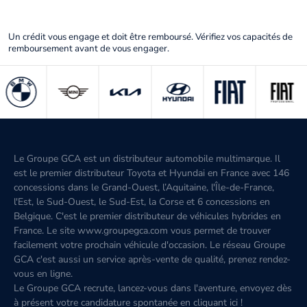
Un crédit vous engage et doit être remboursé. Vérifiez vos capacités de
remboursement avant de vous engager.
Le Groupe GCA est un distributeur automobile multimarque. Il
est le premier distributeur Toyota et Hyundai en France avec 146
concessions dans le Grand-Ouest, l’Aquitaine, l'Île-de-France,
l'Est, le Sud-Ouest, le Sud-Est, la Corse et 6 concessions en
Belgique. C'est le premier distributeur de véhicules hybrides en
France. Le site www.groupegca.com vous permet de trouver
facilement votre prochain véhicule d'occasion. Le réseau Groupe
GCA c'est aussi un service après-vente de qualité, prenez rendez-
vous en ligne.
Le Groupe GCA recrute, lancez-vous dans l'aventure, envoyez dès
à présent votre candidature spontanée
en cliquant ici
!