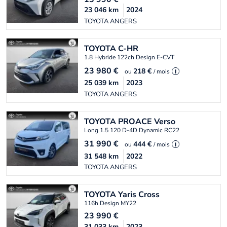
23 046
km
2024
TOYOTA ANGERS
TOYOTA
C-HR
1.8 Hybride 122ch Design E-CVT
23 980
€
218 €
ou
/ mois
i
25 039
km
2023
TOYOTA ANGERS
TOYOTA
PROACE Verso
Long 1.5 120 D-4D Dynamic RC22
31 990
€
444 €
ou
/ mois
i
31 548
km
2022
TOYOTA ANGERS
TOYOTA
Yaris Cross
116h Design MY22
23 990
€
31 033
km
2023