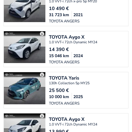
1.0 VVT-i 72ch x-pro 5p MY20
10 490
€
31 723
km
2021
TOYOTA ANGERS
TOYOTA
Aygo X
1.0 VVT-i 72ch Dynamic MY24
14 390
€
15 046
km
2024
TOYOTA ANGERS
TOYOTA
Yaris
130h Collection 5p MY25
25 500
€
10 000
km
2025
TOYOTA ANGERS
TOYOTA
Aygo X
1.0 VVT-i 72ch Dynamic MY24
13 990
€