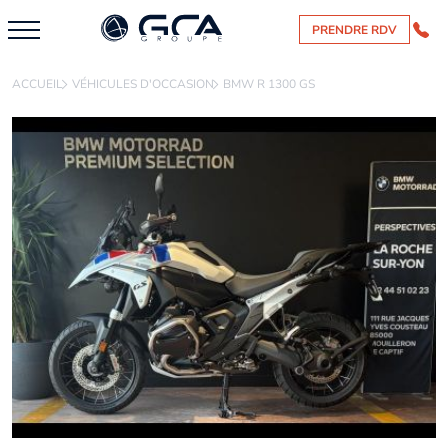
PRENDRE RDV
ACCUEIL
VÉHICULES D'OCCASION
BMW R 1300 GS