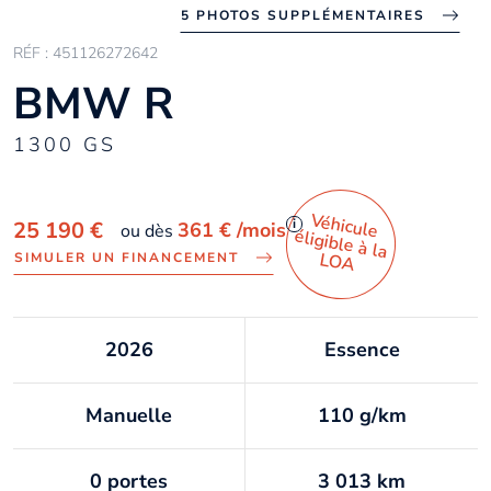
5 PHOTOS SUPPLÉMENTAIRES
RÉF : 451126272642
BMW R
1300 GS
Véhicule
éligible à la
i
25 190 €
361 €
/mois
ou dès
LO
A
SIMULER UN FINANCEMENT
2026
Essence
Manuelle
110 g/km
0 portes
3 013 km