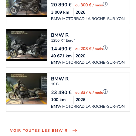
20 890
€
i
300 €
ou
/ mois
3 009
km
2026
BMW MOTORRAD LA ROCHE-SUR-YON
BMW
R
1250 RT Euro4
14 490
€
i
208 €
ou
/ mois
49 671
km
2020
BMW MOTORRAD LA ROCHE-SUR-YON
BMW
R
18 B
23 490
€
i
337 €
ou
/ mois
100
km
2026
BMW MOTORRAD LA ROCHE-SUR-YON
VOIR TOUTES LES BMW R