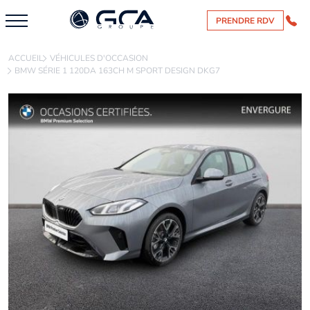
PRENDRE RDV
ACCUEIL
VÉHICULES D'OCCASION
BMW SÉRIE 1 120DA 163CH M SPORT DESIGN DKG7