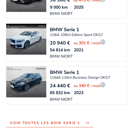
36 980
€
470 €
ou
/ mois
9 000
km
2025
BMW NIORT
BMW
Serie 1
116iA 109ch Edition Sport DKG7
20 940
€
i
301 €
ou
/ mois
54 814
km
2021
BMW NIORT
BMW
Serie 1
116dA 116ch Business Design DKG7
24 440
€
i
340 €
ou
/ mois
65 832
km
2023
BMW NIORT
VOIR TOUTES LES BMW SERIE 1