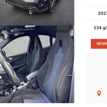
202
134 g
RÉSE