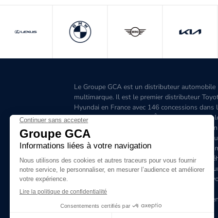
Le Groupe GCA est un distributeur automobile
multimarque. Il est le premier distributeur Toyo
Hyundai en France avec 146 concessions dans 
Grand-Ouest, l’Aquitaine, l'Île-de-France, l'Est, 
Ouest, le Sud-Est, la Corse et 6 concessions en
Belgique. C'est le premier distributeur de véhicu
hybrides en France. Le site www.groupegca.co
permet de trouver facilement votre prochain véh
d'occasion. Le réseau Groupe GCA c'est aussi u
service après-vente de qualité, prenez rendez-v
ligne.
Le Groupe GCA recrute, lancez-vous dans l'aven
envoyez dès à présent votre candidature