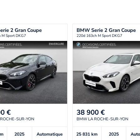
erie 2 Gran Coupe
BMW
Serie 2 Gran Coupe
h M Sport DKG7
220d 163ch M Sport DKG7
00
€
38 900
€
 ROCHE-SUR-YON
BMW LA ROCHE-SUR-YON
km
2025
Automatique
25 831
km
2025
Aut