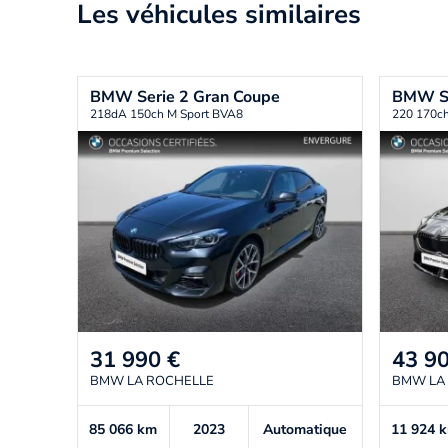
Les véhicules similaires
BMW
Serie 2 Gran Coupe
BMW
S
218dA 150ch M Sport BVA8
220 170c
31 990
€
43 9
BMW LA ROCHELLE
BMW LA
85 066
km
2023
Automatique
11 924