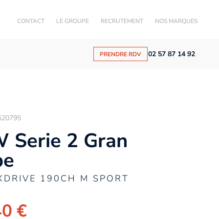
CONTACT
LE GROUPE
RECRUTEMENT
NOS MARQUES
02 57 87 14 92
PRENDRE RDV
620795
Serie 2 Gran
pe
XDRIVE 190CH M SPORT
40 €