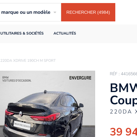
ne marque ou un modèle
RECHERCHER (4984)
UTILITAIRES & SOCIÉTÉS
ACTUALITÉS
 220DA XDRIVE 190CH M SPORT
RÉF : 441656
BMW 
Cou
220DA 
39 9