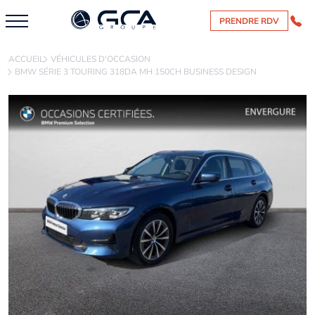
PRENDRE RDV
ACCUEIL
VÉHICULES D'OCCASION
BMW SÉRIE 3 TOURING 318DA MH 150CH BUSINESS DESIGN