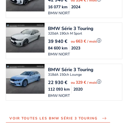
42 940
€
534 €
ou
/ mois
16 077
km
2024
BMW NIORT
BMW
Série 3 Touring
320dA 190ch M Sport
39 940
€
i
663 €
ou
/ mois
84 600
km
2023
BMW NIORT
BMW
Série 3 Touring
318dA 150ch Lounge
22 930
€
i
329 €
ou
/ mois
112 093
km
2020
BMW NIORT
VOIR TOUTES LES BMW SÉRIE 3 TOURING