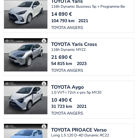
TOYOTA
Yaris
116h Dynamic Business 5p + Programme Beyond Z
14 890
€
104 793
km
2021
TOYOTA ANGERS
TOYOTA
Yaris Cross
116h Dynamic MY22
21 690
€
54 815
km
2023
TOYOTA ANGERS
TOYOTA
Aygo
1.0 VVT-i 72ch x-pro 5p MY20
10 490
€
31 723
km
2021
TOYOTA ANGERS
TOYOTA
PROACE Verso
Long 1.5 120 D-4D Dynamic RC22