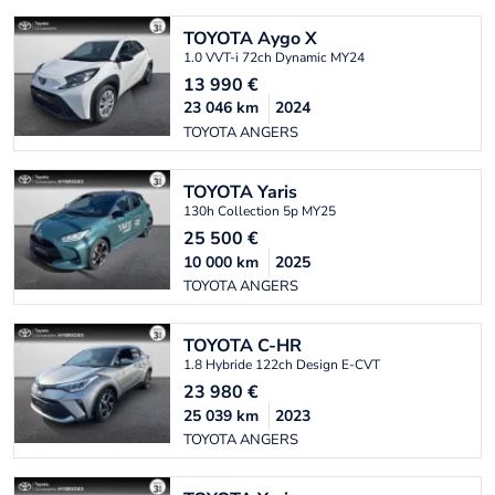
TOYOTA
Aygo X
1.0 VVT-i 72ch Dynamic MY24
13 990
€
23 046
km
2024
TOYOTA ANGERS
TOYOTA
Yaris
130h Collection 5p MY25
25 500
€
10 000
km
2025
TOYOTA ANGERS
TOYOTA
C-HR
1.8 Hybride 122ch Design E-CVT
23 980
€
25 039
km
2023
TOYOTA ANGERS