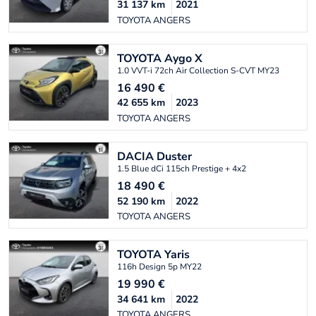
31 137
km
2021
TOYOTA ANGERS
TOYOTA
Aygo X
1.0 VVT-i 72ch Air Collection S-CVT MY23
16 490
€
42 655
km
2023
TOYOTA ANGERS
DACIA
Duster
1.5 Blue dCi 115ch Prestige + 4x2
18 490
€
52 190
km
2022
TOYOTA ANGERS
TOYOTA
Yaris
116h Design 5p MY22
19 990
€
34 641
km
2022
TOYOTA ANGERS