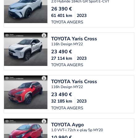
2.0 Hybride 184ch GR Sport E-CVT
26 390
€
61 401
km
2023
TOYOTA ANGERS
TOYOTA
Yaris Cross
116h Design MY22
23 490
€
27 114
km
2023
TOYOTA ANGERS
TOYOTA
Yaris Cross
116h Design MY22
23 490
€
32 185
km
2023
TOYOTA ANGERS
TOYOTA
Aygo
1.0 VVT-i 72ch x-play 5p MY20
10 990
€