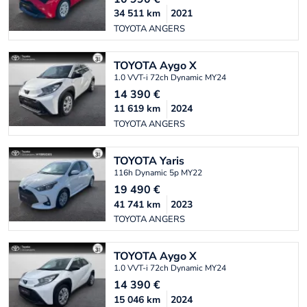
34 511
km
2021
TOYOTA ANGERS
TOYOTA
Aygo X
1.0 VVT-i 72ch Dynamic MY24
14 390
€
11 619
km
2024
TOYOTA ANGERS
TOYOTA
Yaris
116h Dynamic 5p MY22
19 490
€
41 741
km
2023
TOYOTA ANGERS
TOYOTA
Aygo X
1.0 VVT-i 72ch Dynamic MY24
14 390
€
15 046
km
2024