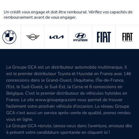
Un crédit vous engage et doit être remboursé. Vérifiez vos capacités de
remboursement avant de vous engager.
Le Groupe GCA est un distributeur automobile multimarque. Il
est le premier distributeur Toyota et Hyundai en France avec 146
concessions dans le Grand-Ouest, l’Aquitaine, l'Île-de-France,
l'Est, le Sud-Ouest, le Sud-Est, la Corse et 6 concessions en
Belgique. C'est le premier distributeur de véhicules hybrides en
France. Le site www.groupegca.com vous permet de trouver
facilement votre prochain véhicule d'occasion. Le réseau Groupe
GCA c'est aussi un service après-vente de qualité, prenez rendez-
vous en ligne.
Le Groupe GCA recrute, lancez-vous dans l'aventure, envoyez dès
à présent votre candidature spontanée
en cliquant ici
!