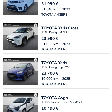
31 990
€
31 548
km
2022
TOYOTA ANGERS
TOYOTA
Yaris Cross
116h Design MY22
23 990
€
31 033
km
2023
TOYOTA ANGERS
TOYOTA
Yaris
116h Design 5p MY25
23 700
€
10 000
km
2025
TOYOTA ANGERS
TOYOTA
Aygo
1.0 VVT-i 72ch x-pro 5p MY21
10 490
€