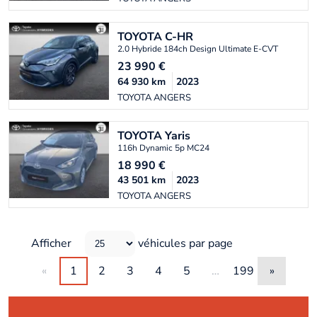
TOYOTA
C-HR
2.0 Hybride 184ch Design Ultimate E-CVT
23 990
€
64 930
km
2023
TOYOTA ANGERS
TOYOTA
Yaris
116h Dynamic 5p MC24
18 990
€
43 501
km
2023
TOYOTA ANGERS
Afficher
véhicules par page
«
1
2
3
4
5
…
199
»