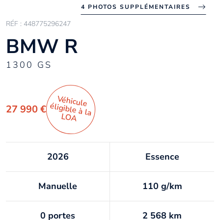
4 PHOTOS SUPPLÉMENTAIRES
RÉF : 448775296247
BMW R
1300 GS
Véhicule
éligible à la
27 990 €
LO
A
2026
Essence
Manuelle
110 g/km
0 portes
2 568 km