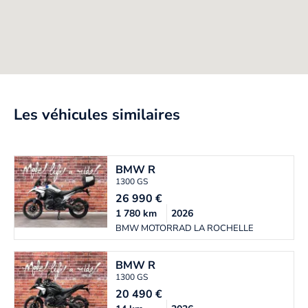
Les véhicules similaires
BMW
R
1300 GS
26 990
€
1 780
km
2026
BMW MOTORRAD LA ROCHELLE
BMW
R
1300 GS
20 490
€