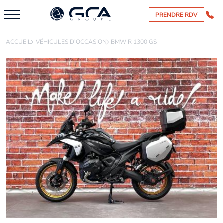
PRENDRE RDV
ACCUEIL
VÉHICULES D'OCCASION
BMW R 1300 GS