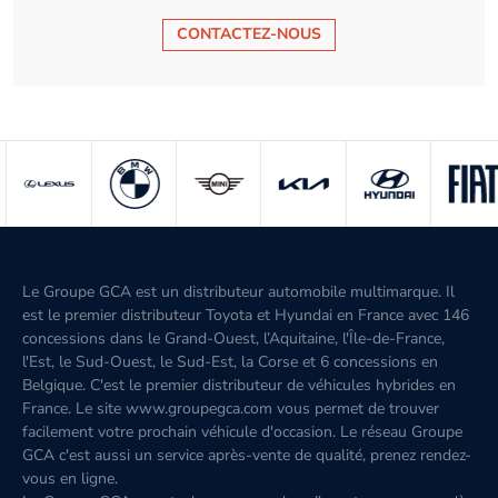
CONTACTEZ-NOUS
Le Groupe GCA est un distributeur automobile multimarque. Il
est le premier distributeur Toyota et Hyundai en France avec 146
concessions dans le Grand-Ouest, l’Aquitaine, l'Île-de-France,
l'Est, le Sud-Ouest, le Sud-Est, la Corse et 6 concessions en
Belgique. C'est le premier distributeur de véhicules hybrides en
France. Le site www.groupegca.com vous permet de trouver
facilement votre prochain véhicule d'occasion. Le réseau Groupe
GCA c'est aussi un service après-vente de qualité, prenez rendez-
vous en ligne.