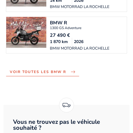
14
km
2026
BMW MOTORRAD LA ROCHELLE
BMW
R
1300 GS Adventure
27 490
€
1 870
km
2026
BMW MOTORRAD LA ROCHELLE
VOIR TOUTES LES BMW R
Vous ne trouvez pas le véhicule
souhaité ?