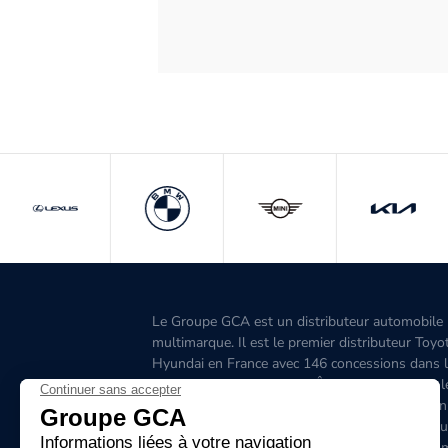
Le Groupe GCA est un distributeur automobile
multimarque. Il est le premier distributeur Toyo
Hyundai en France avec 146 concessions dans 
Grand-Ouest, l’Aquitaine, l'Île-de-France, l'Est, 
Ouest, le Sud-Est, la Corse et 6 concessions en
Belgique. C'est le premier distributeur de véhicu
hybrides en France. Le site www.groupegca.co