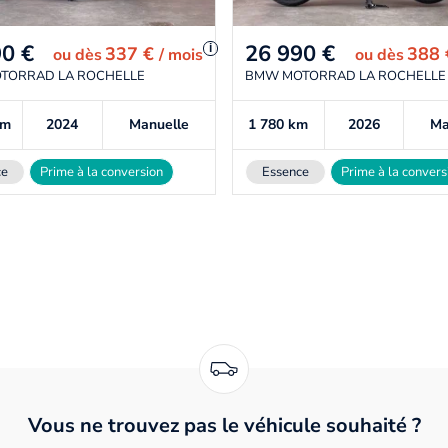
90
€
26 990
€
i
337 €
388
ou
dès
/ mois
ou
dès
TORRAD LA ROCHELLE
BMW MOTORRAD LA ROCHELLE
km
2024
Manuelle
1 780
km
2026
Ma
ce
Prime à la conversion
Essence
Prime à la convers
Vous ne trouvez pas le véhicule souhaité ?