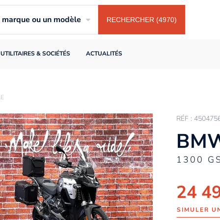
ne marque ou un modèle
RECHERCHER (4970)
UTILITAIRES & SOCIÉTÉS
ACTUALITÉS
RE
RÉF : 450475
BMW
1300 G
24 4
SIMULER U