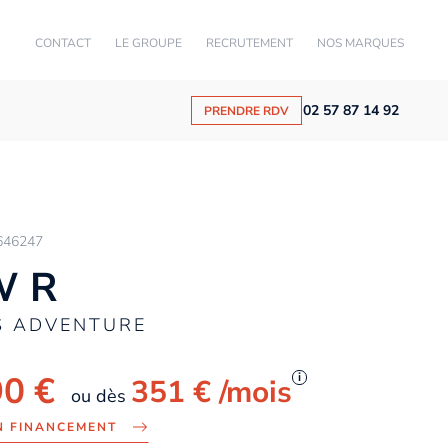
CONTACT
LE GROUPE
RECRUTEMENT
NOS MARQUES
02 57 87 14 92
PRENDRE RDV
646247
 R
S ADVENTURE
90 €
i
351 €
/mois
ou dès
N FINANCEMENT