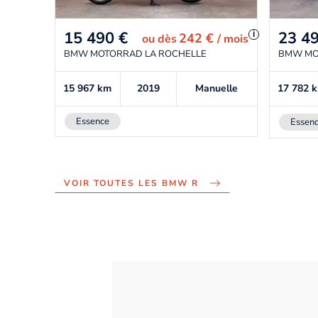
15 490
€
23 4
i
242 €
ou
dès
/ mois
BMW MOTORRAD LA ROCHELLE
BMW MO
15 967
km
2019
Manuelle
17 782
Essence
Essen
VOIR TOUTES LES BMW R