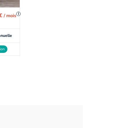
i
 €
/ mois
nuelle
ion