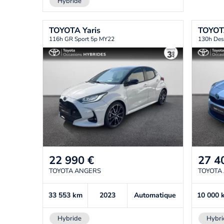
Hybride
TOYOTA
Yaris
TOYO
116h GR Sport 5p MY22
130h Des
22 990
€
27 4
TOYOTA ANGERS
TOYOTA
33 553
km
2023
Automatique
10 000
Hybride
Hybri