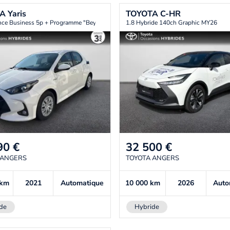
TA
Yaris
TOYOTA
C-HR
nce Business 5p + Programme "Beyond Zero Academy"
1.8 Hybride 140ch Graphic MY26
90
€
32 500
€
 ANGERS
TOYOTA ANGERS
km
2021
Automatique
10 000
km
2026
Auto
de
Hybride