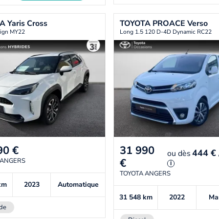
TA
Yaris Cross
TOYOTA
PROACE Verso
ign MY22
Long 1.5 120 D-4D Dynamic RC22
90
€
31 990
444 €
ou
dès
€
 ANGERS
i
TOYOTA ANGERS
km
2023
Automatique
31 548
km
2022
Ma
de