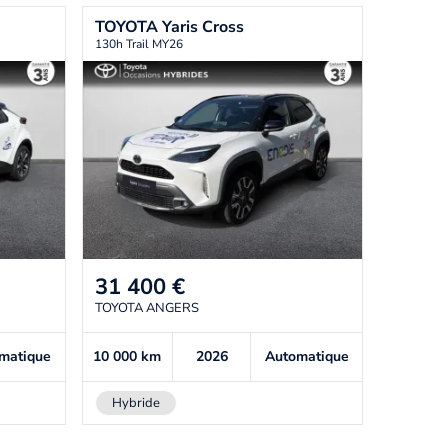
TOYOTA
Yaris Cross
130h Trail MY26
31 400
€
TOYOTA ANGERS
matique
10 000
km
2026
Automatique
Hybride