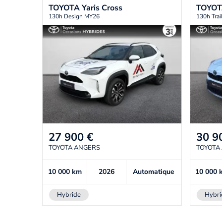
TOYOTA
Yaris Cross
TOYO
130h Design MY26
130h Tra
27 900
€
30 9
TOYOTA ANGERS
TOYOTA
10 000
km
2026
Automatique
10 000
Hybride
Hybri