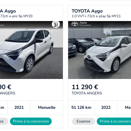
TA
Aygo
TOYOTA
Aygo
 72ch x-pro 5p MY20
1.0 VVT-i 72ch x-play 5p MY21
90
€
11 290
€
 ANGERS
TOYOTA ANGERS
km
2021
Manuelle
51 126
km
2022
Ma
ce
Prime à la conversion
Essence
Prime à la convers