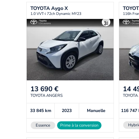
TOYOTA
Aygo X
TOYO
1.0 VVT-i 72ch Dynamic MY23
116h Fra
13 690
€
14 4
TOYOTA ANGERS
TOYOTA
33 845
km
2023
Manuelle
116 747
Hybri
Essence
Prime à la conversion