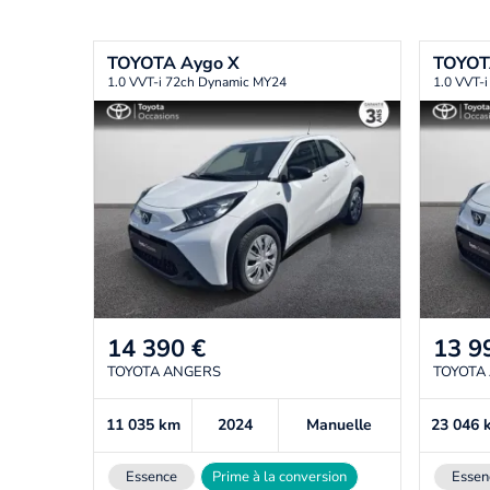
TOYOTA
Aygo X
TOYO
1.0 VVT-i 72ch Dynamic MY24
1.0 VVT-
14 390
€
13 9
TOYOTA ANGERS
TOYOTA
11 035
km
2024
Manuelle
23 046
Essence
Prime à la conversion
Essen