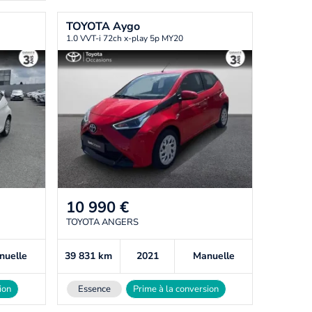
TOYOTA
Aygo
1.0 VVT-i 72ch x-play 5p MY20
10 990
€
TOYOTA ANGERS
nuelle
39 831
km
2021
Manuelle
ion
Essence
Prime à la conversion