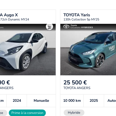
TA
Aygo X
TOYOTA
Yaris
i 72ch Dynamic MY24
130h Collection 5p MY25
90
€
25 500
€
 ANGERS
TOYOTA ANGERS
km
2024
Manuelle
10 000
km
2025
Auto
Hybride
ce
Prime à la conversion