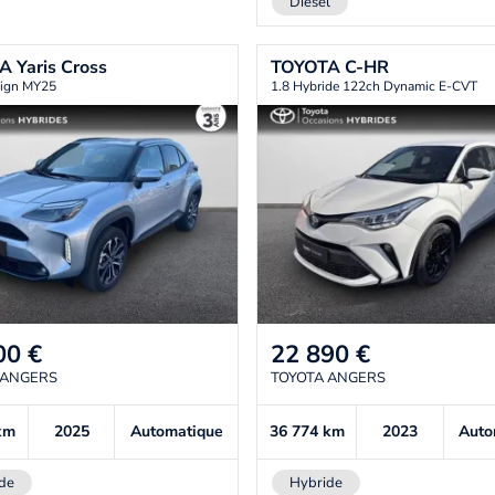
Diesel
TA
Yaris Cross
TOYOTA
C-HR
ign MY25
1.8 Hybride 122ch Dynamic E-CVT
00
€
22 890
€
 ANGERS
TOYOTA ANGERS
km
2025
Automatique
36 774
km
2023
Auto
de
Hybride