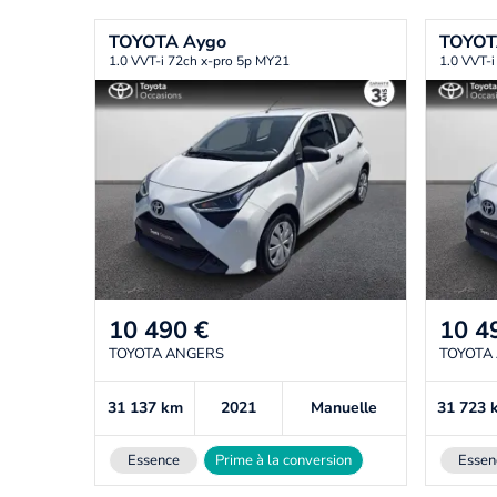
TOYOTA
Aygo
TOYO
1.0 VVT-i 72ch x-pro 5p MY21
1.0 VVT-i
10 490
€
10 4
TOYOTA ANGERS
TOYOTA
31 137
km
2021
Manuelle
31 723
Essence
Prime à la conversion
Essen