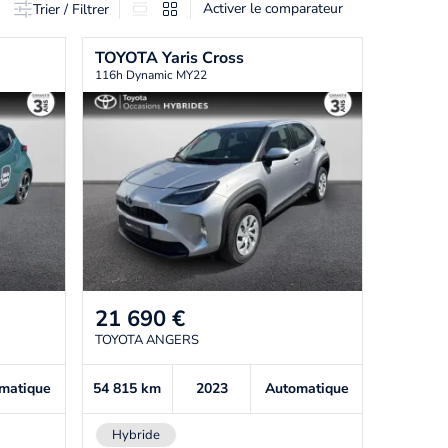
Activer le comparateur
Trier / Filtrer
TOYOTA
Yaris Cross
116h Dynamic MY22
21 690
€
TOYOTA ANGERS
matique
54 815
km
2023
Automatique
Hybride