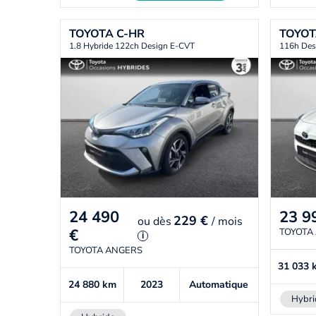
TOYOTA
C-HR
TOYO
1.8 Hybride 122ch Design E-CVT
116h Des
24 490
23 9
229 €
ou
dès
/ mois
€
TOYOTA
i
TOYOTA ANGERS
31 033
24 880
km
2023
Automatique
Hybri