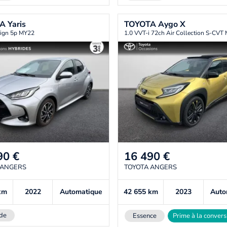
TA
Yaris
TOYOTA
Aygo X
ign 5p MY22
1.0 VVT-i 72ch Air Collection S-CVT
90
€
16 490
€
 ANGERS
TOYOTA ANGERS
km
2022
Automatique
42 655
km
2023
Auto
de
Essence
Prime à la convers