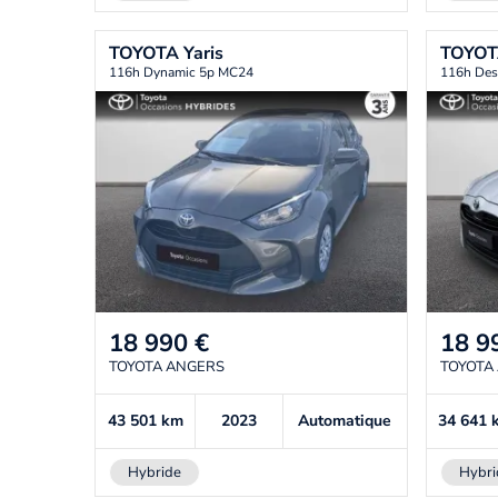
TOYOTA
Yaris
TOYO
116h Dynamic 5p MC24
116h Des
18 990
€
18 9
TOYOTA ANGERS
TOYOTA
43 501
km
2023
Automatique
34 641
Hybride
Hybri