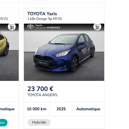
TOYOTA
Yaris
 MY23
116h Design 5p MY25
23 700
€
TOYOTA ANGERS
matique
10 000
km
2025
Automatique
Hybride
ion