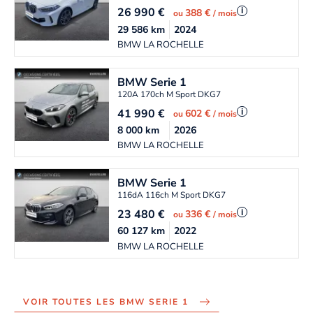
26 990
€
i
388 €
ou
/ mois
29 586
km
2024
BMW LA ROCHELLE
BMW
Serie 1
120A 170ch M Sport DKG7
41 990
€
i
602 €
ou
/ mois
8 000
km
2026
BMW LA ROCHELLE
BMW
Serie 1
116dA 116ch M Sport DKG7
23 480
€
i
336 €
ou
/ mois
60 127
km
2022
BMW LA ROCHELLE
VOIR TOUTES LES BMW SERIE 1