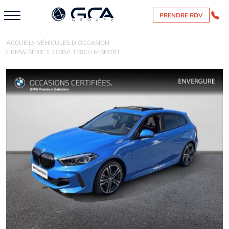
PRENDRE RDV
ACCUEIL
VÉHICULES D'OCCASION
BMW SÉRIE 1 118DA 150CH M SPORT