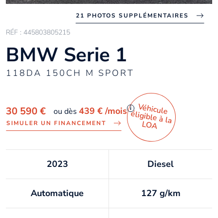
21 PHOTOS SUPPLÉMENTAIRES
RÉF : 445803805215
BMW Serie 1
118DA 150CH M SPORT
Véhicule
éligible à la
i
30 590 €
439 €
/mois
ou dès
LO
A
SIMULER UN FINANCEMENT
2023
Diesel
Automatique
127 g/km